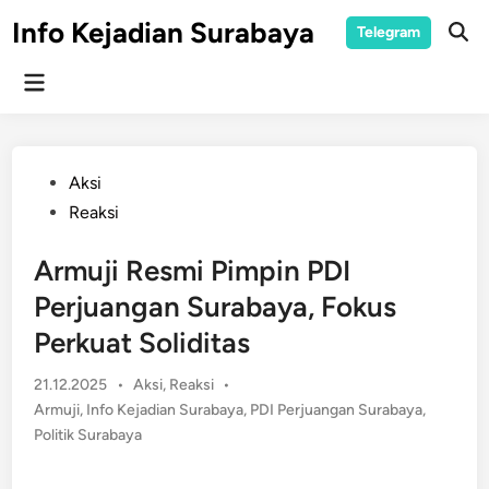
Skip
Info Kejadian Surabaya
Telegram
to
Ope
Sear
content
Main
Menu
Posted
Aksi
in
Reaksi
Armuji Resmi Pimpin PDI
Perjuangan Surabaya, Fokus
Perkuat Soliditas
Posted
21.12.2025
•
Aksi
,
Reaksi
•
in
Armuji
,
Info Kejadian Surabaya
,
PDI Perjuangan Surabaya
,
Politik Surabaya