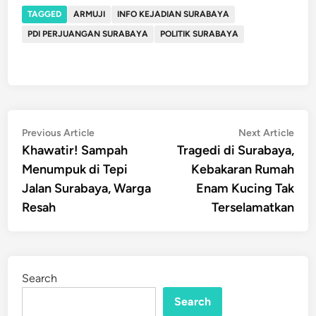
TAGGED
ARMUJI
INFO KEJADIAN SURABAYA
PDI PERJUANGAN SURABAYA
POLITIK SURABAYA
Post
Previous
Nex
Previous Article
Next Article
article:
artic
Khawatir! Sampah
Tragedi di Surabaya,
navigation
Menumpuk di Tepi
Kebakaran Rumah
Jalan Surabaya, Warga
Enam Kucing Tak
Resah
Terselamatkan
Search
Search