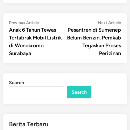
Post
Previous
Nex
Previous Article
Next Article
article:
artic
Anak 6 Tahun Tewas
Pesantren di Sumenep
navigation
Tertabrak Mobil Listrik
Belum Berizin, Pemkab
di Wonokromo
Tegaskan Proses
Surabaya
Perizinan
Search
Search
Berita Terbaru