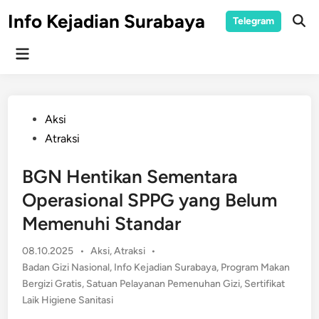
Skip
Info Kejadian Surabaya
Telegram
to
Ope
Sear
content
Main
Menu
Posted
Aksi
in
Atraksi
BGN Hentikan Sementara
Operasional SPPG yang Belum
Memenuhi Standar
Posted
08.10.2025
•
Aksi
,
Atraksi
•
in
Badan Gizi Nasional
,
Info Kejadian Surabaya
,
Program Makan
Bergizi Gratis
,
Satuan Pelayanan Pemenuhan Gizi
,
Sertifikat
Laik Higiene Sanitasi