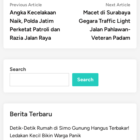
Post
Previous
Nex
Previous Article
Next Article
article:
artic
Angka Kecelakaan
Macet di Surabaya
navigation
Naik, Polda Jatim
Gegara Traffic Light
Perketat Patroli dan
Jalan Pahlawan-
Razia Jalan Raya
Veteran Padam
Search
Search
Berita Terbaru
Detik-Detik Rumah di Simo Gunung Hangus Terbakar!
Ledakan Kecil Bikin Warga Panik