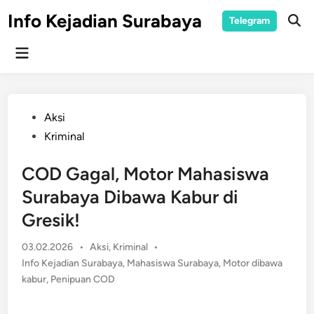
Skip
Info Kejadian Surabaya
Telegram
to
Ope
Sear
content
Main
Menu
Posted
Aksi
in
Kriminal
COD Gagal, Motor Mahasiswa
Surabaya Dibawa Kabur di
Gresik!
Posted
03.02.2026
•
Aksi
,
Kriminal
•
in
Info Kejadian Surabaya
,
Mahasiswa Surabaya
,
Motor dibawa
kabur
,
Penipuan COD