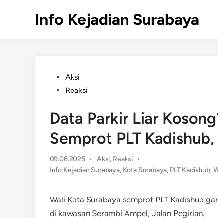
Skip
Info Kejadian Surabaya
to
content
Posted
Aksi
in
Reaksi
Data Parkir Liar Koson
Semprot PLT Kadishub, 
Posted
09.06.2025
•
Aksi
,
Reaksi
•
in
Info Kejadian Surabaya
,
Kota Surabaya
,
PLT Kadishub
,
W
Wali Kota Surabaya semprot PLT Kadishub gara-
di kawasan Serambi Ampel, Jalan Pegirian.