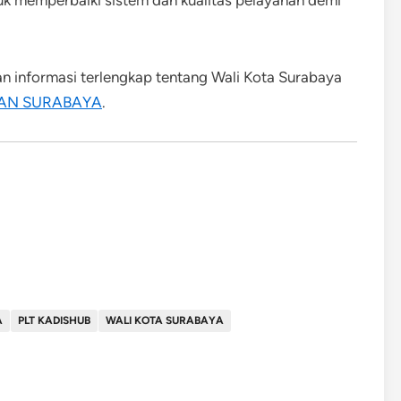
uk memperbaiki sistem dan kualitas pelayanan demi
an informasi terlengkap tentang Wali Kota Surabaya
IAN SURABAYA
.
A
PLT KADISHUB
WALI KOTA SURABAYA