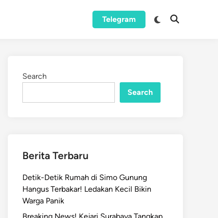
Switch
Telegram
Open
to
Search
dark
mode
Search
Search
Berita Terbaru
Detik-Detik Rumah di Simo Gunung
Hangus Terbakar! Ledakan Kecil Bikin
Warga Panik
Breaking News! Kejari Surabaya Tangkap