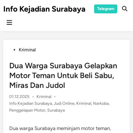
Skip
Info Kejadian Surabaya
Telegram
to
Ope
Sear
content
Main
Menu
Posted
Kriminal
in
Dua Warga Surabaya Gelapkan
Motor Teman Untuk Beli Sabu,
Miras Dan Judol
Posted
01.12.2025
•
Kriminal
•
in
Info Kejadian Surabaya
,
Judi Online
,
Kriminal
,
Narkoba
,
Penggelapan Motor
,
Surabaya
Dua warga Surabaya meminjam motor teman,