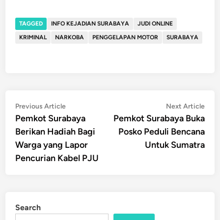
TAGGED
INFO KEJADIAN SURABAYA
JUDI ONLINE
KRIMINAL
NARKOBA
PENGGELAPAN MOTOR
SURABAYA
Post
Previous
Nex
Previous Article
Next Article
article:
artic
Pemkot Surabaya
Pemkot Surabaya Buka
navigation
Berikan Hadiah Bagi
Posko Peduli Bencana
Warga yang Lapor
Untuk Sumatra
Pencurian Kabel PJU
Search