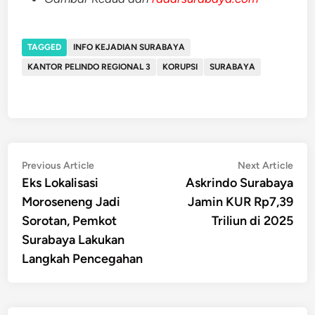
TAGGED
INFO KEJADIAN SURABAYA
KANTOR PELINDO REGIONAL 3
KORUPSI
SURABAYA
Post
Previous
Nex
Previous Article
Next Article
article:
artic
Eks Lokalisasi
Askrindo Surabaya
navigation
Moroseneng Jadi
Jamin KUR Rp7,39
Sorotan, Pemkot
Triliun di 2025
Surabaya Lakukan
Langkah Pencegahan