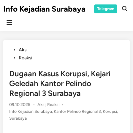
Skip
Info Kejadian Surabaya
Telegram
to
Ope
Sear
content
Main
Menu
Posted
Aksi
in
Reaksi
Dugaan Kasus Korupsi, Kejari
Geledah Kantor Pelindo
Regional 3 Surabaya
Posted
09.10.2025
•
Aksi
,
Reaksi
•
in
Info Kejadian Surabaya
,
Kantor Pelindo Regional 3
,
Korupsi
,
Surabaya