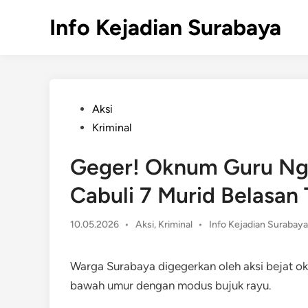
Skip
Info Kejadian Surabaya
to
content
Posted
Aksi
in
Kriminal
Geger! Oknum Guru Nga
Cabuli 7 Murid Belasan
Posted
10.05.2026
•
Aksi
,
Kriminal
•
Info Kejadian Surabaya
in
Warga Surabaya digegerkan oleh aksi bejat ok
bawah umur dengan modus bujuk rayu.