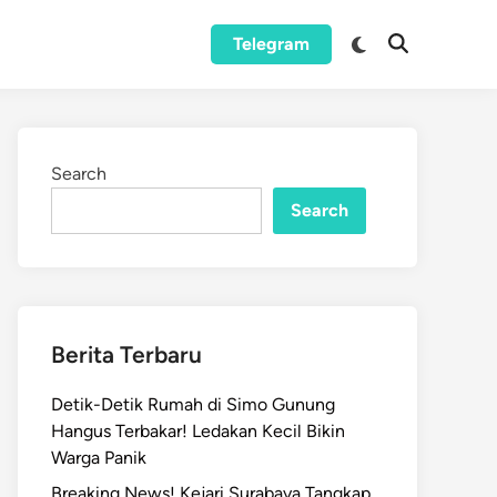
Switch
Telegram
Open
to
Search
dark
mode
Search
Search
Berita Terbaru
Detik-Detik Rumah di Simo Gunung
Hangus Terbakar! Ledakan Kecil Bikin
Warga Panik
Breaking News! Kejari Surabaya Tangkap