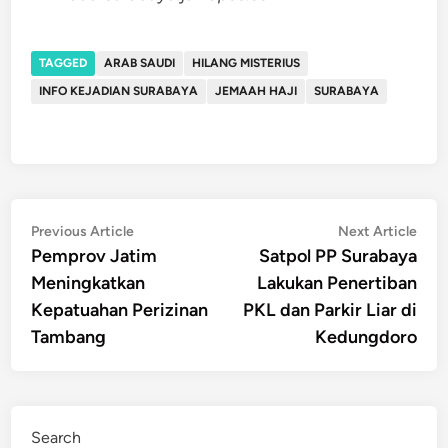
TAGGED
ARAB SAUDI
HILANG MISTERIUS
INFO KEJADIAN SURABAYA
JEMAAH HAJI
SURABAYA
Post
Previous
Nex
Previous Article
Next Article
article:
artic
Pemprov Jatim
Satpol PP Surabaya
navigation
Meningkatkan
Lakukan Penertiban
Kepatuahan Perizinan
PKL dan Parkir Liar di
Tambang
Kedungdoro
Search