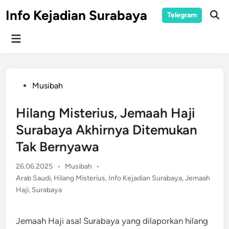
Skip
Info Kejadian Surabaya
Telegram
to
Ope
Sear
content
Main
Menu
Posted
Musibah
in
Hilang Misterius, Jemaah Haji
Surabaya Akhirnya Ditemukan
Tak Bernyawa
Posted
26.06.2025
•
Musibah
•
in
Arab Saudi
,
Hilang Misterius
,
Info Kejadian Surabaya
,
Jemaah
Haji
,
Surabaya
Jemaah Haji asal Surabaya yang dilaporkan hilang