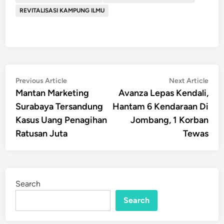
REVITALISASI KAMPUNG ILMU
Post
Previous
Nex
Previous Article
Next Article
article:
artic
Mantan Marketing
Avanza Lepas Kendali,
navigation
Surabaya Tersandung
Hantam 6 Kendaraan Di
Kasus Uang Penagihan
Jombang, 1 Korban
Ratusan Juta
Tewas
Search
Search