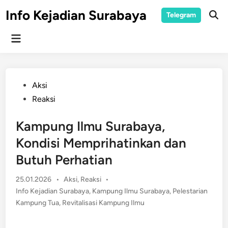
Skip
Info Kejadian Surabaya
Telegram
to
Ope
Sear
content
Main
Menu
Posted
Aksi
in
Reaksi
Kampung Ilmu Surabaya,
Kondisi Memprihatinkan dan
Butuh Perhatian
Posted
25.01.2026
•
Aksi
,
Reaksi
•
in
Info Kejadian Surabaya
,
Kampung Ilmu Surabaya
,
Pelestarian
Kampung Tua
,
Revitalisasi Kampung Ilmu