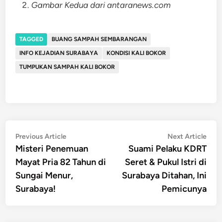
Gambar Kedua dari antaranews.com
TAGGED
BUANG SAMPAH SEMBARANGAN
INFO KEJADIAN SURABAYA
KONDISI KALI BOKOR
TUMPUKAN SAMPAH KALI BOKOR
Post
Previous
Nex
Previous Article
Next Article
article:
artic
Misteri Penemuan
Suami Pelaku KDRT
navigation
Mayat Pria 82 Tahun di
Seret & Pukul Istri di
Sungai Menur,
Surabaya Ditahan, Ini
Surabaya!
Pemicunya