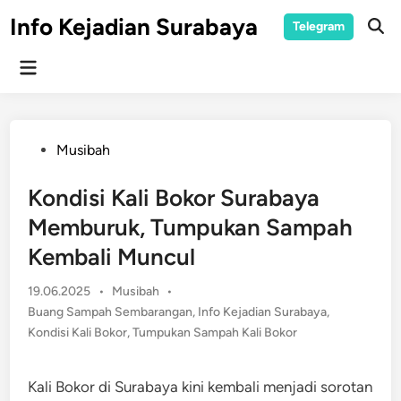
Skip
Info Kejadian Surabaya
Telegram
to
Ope
Sear
content
Main
Menu
Posted
Musibah
in
Kondisi Kali Bokor Surabaya
Memburuk, Tumpukan Sampah
Kembali Muncul
Posted
19.06.2025
•
Musibah
•
in
Buang Sampah Sembarangan
,
Info Kejadian Surabaya
,
Kondisi Kali Bokor
,
Tumpukan Sampah Kali Bokor
Kali Bokor di Surabaya kini kembali menjadi sorotan