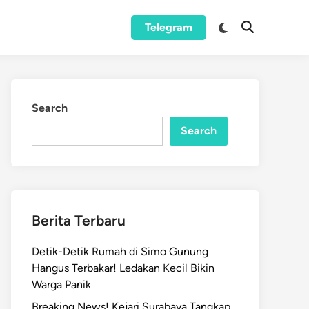
Switch
Telegram
Open
to
Search
dark
mode
Search
Search
Berita Terbaru
Detik-Detik Rumah di Simo Gunung
Hangus Terbakar! Ledakan Kecil Bikin
Warga Panik
Breaking News! Kejari Surabaya Tangkap