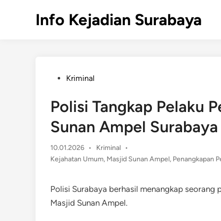
Skip
Info Kejadian Surabaya
to
content
Posted
Kriminal
in
Polisi Tangkap Pelaku 
Sunan Ampel Surabaya
Posted
10.01.2026
•
Kriminal
•
in
Kejahatan Umum
,
Masjid Sunan Ampel
,
Penangkapan P
Polisi Surabaya berhasil menangkap seorang
Masjid Sunan Ampel.