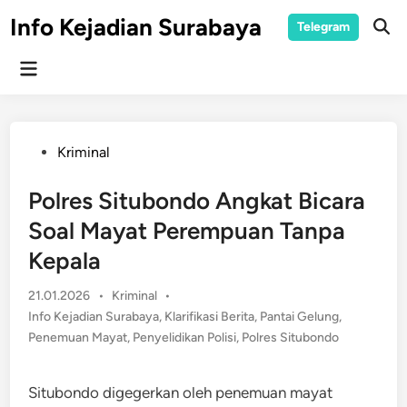
Skip
Info Kejadian Surabaya
Telegram
to
Ope
Sear
content
Main
Menu
Posted
Kriminal
in
Polres Situbondo Angkat Bicara
Soal Mayat Perempuan Tanpa
Kepala
Posted
21.01.2026
•
Kriminal
•
in
Info Kejadian Surabaya
,
Klarifikasi Berita
,
Pantai Gelung
,
Penemuan Mayat
,
Penyelidikan Polisi
,
Polres Situbondo
Situbondo digegerkan oleh penemuan mayat