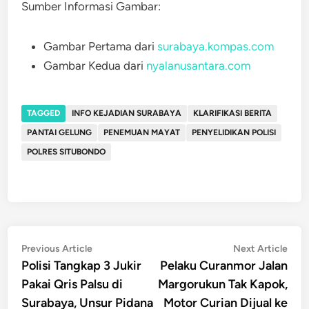
Sumber Informasi Gambar:
Gambar Pertama dari
surabaya.kompas.com
Gambar Kedua dari
nyalanusantara.com
TAGGED
INFO KEJADIAN SURABAYA
KLARIFIKASI BERITA
PANTAI GELUNG
PENEMUAN MAYAT
PENYELIDIKAN POLISI
POLRES SITUBONDO
Post
Previous
Nex
Previous Article
Next Article
article:
artic
Polisi Tangkap 3 Jukir
Pelaku Curanmor Jalan
navigation
Pakai Qris Palsu di
Margorukun Tak Kapok,
Surabaya, Unsur Pidana
Motor Curian Dijual ke