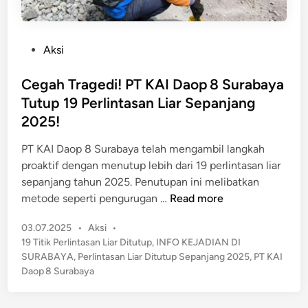
P
Aksi
o
s
Cegah Tragedi! PT KAI Daop 8 Surabaya
t
Tutup 19 Perlintasan Liar Sepanjang
e
2025!
d
i
PT KAI Daop 8 Surabaya telah mengambil langkah
n
proaktif dengan menutup lebih dari 19 perlintasan liar
sepanjang tahun 2025. Penutupan ini melibatkan
C
metode seperti pengurugan …
Read more
e
P
03.07.2025
•
Aksi
•
g
o
19 Titik Perlintasan Liar Ditutup
,
INFO KEJADIAN DI
a
s
SURABAYA
,
Perlintasan Liar Ditutup Sepanjang 2025
,
PT KAI
h
t
Daop 8 Surabaya
T
e
r
d