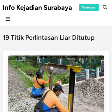
Skip
Info Kejadian Surabaya
Telegram
to
Ope
Sear
content
Main
Menu
19 Titik Perlintasan Liar Ditutup