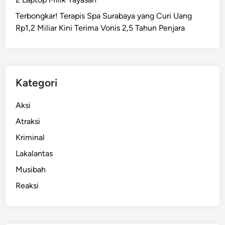
r
Terbongkar! Terapis Spa Surabaya yang Curi Uang
a
Rp1,2 Miliar Kini Terima Vonis 2,5 Tahun Penjara
b
a
y
a
T
Kategori
u
t
Aksi
u
Atraksi
p
Kriminal
1
9
Lakalantas
P
Musibah
e
Reaksi
r
l
i
n