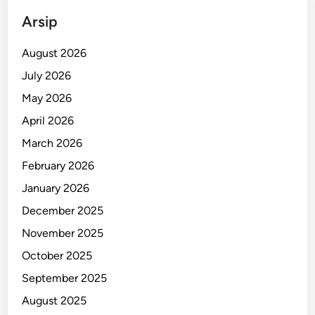
t
Arsip
a
s
August 2026
a
July 2026
n
May 2026
L
i
April 2026
a
March 2026
r
February 2026
S
e
January 2026
p
December 2025
a
November 2025
n
j
October 2025
a
September 2025
n
August 2025
g