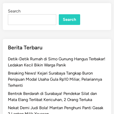
a
i
n
g
Search
e
Search
d
i
!
P
T
Berita Terbaru
K
A
Detik-Detik Rumah di Simo Gunung Hangus Terbakar!
I
Ledakan Kecil Bikin Warga Panik
D
Breaking News! Kejari Surabaya Tangkap Buron
a
Penipuan Modal Usaha Gula Rp10 Miliar, Pelariannya
o
Terhenti
p
Bentrok Berdarah di Surabaya! Pendekar Silat dan
Mata Elang Terlibat Kericuhan, 2 Orang Terluka
8
S
Nekat Demi Judi Bola! Mantan Penghuni Panti Gasak
u
2 Laptop Milik Yayasan