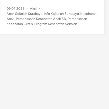
e
P
09.07.2025
•
Aksi
•
m
o
Anak Sekolah Surabaya
,
Info Kejadian Surabaya
,
Kesehatan
e
s
Anak
,
Pemeriksaan Kesehatan Anak SD
,
Pemeriksaan
r
t
Kesehatan Gratis
,
Program Kesehatan Sekolah
i
e
k
d
s
i
n
a
a
n
K
e
s
e
h
a
t
a
n