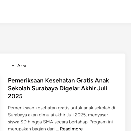
P
Aksi
o
s
Pemeriksaan Kesehatan Gratis Anak
t
Sekolah Surabaya Digelar Akhir Juli
e
2025
d
i
Pemeriksaan kesehatan gratis untuk anak sekolah di
n
Surabaya akan dimulai akhir Juli 2025, menyasar
siswa SD hingga SMA secara bertahap. Program ini
P
merupakan bagian dari …
Read more