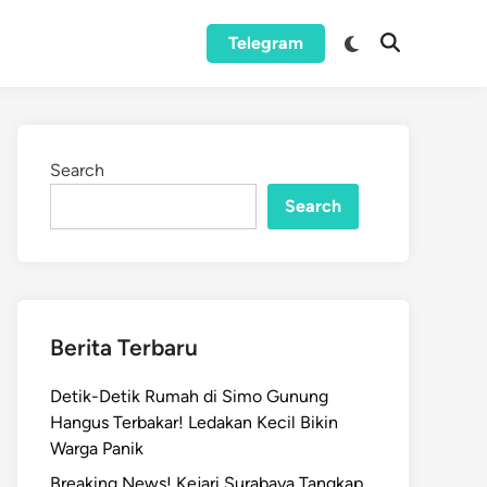
Switch
Telegram
Open
to
Search
dark
mode
Search
Search
Berita Terbaru
Detik-Detik Rumah di Simo Gunung
Hangus Terbakar! Ledakan Kecil Bikin
Warga Panik
Breaking News! Kejari Surabaya Tangkap