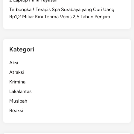
,
Terbongkar! Terapis Spa Surabaya yang Curi Uang
J
Rp1,2 Miliar Kini Terima Vonis 2,5 Tahun Penjara
e
m
a
a
h
Kategori
H
a
Aksi
j
Atraksi
i
Kriminal
T
i
Lakalantas
b
Musibah
a
Reaksi
A
m
a
n