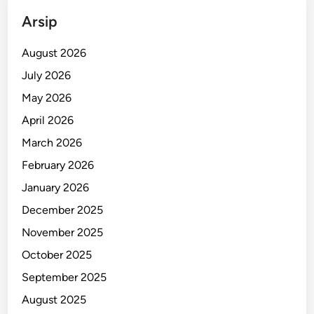
d
Arsip
i
S
August 2026
u
July 2026
r
May 2026
a
b
April 2026
a
March 2026
y
February 2026
a
January 2026
December 2025
November 2025
October 2025
September 2025
August 2025