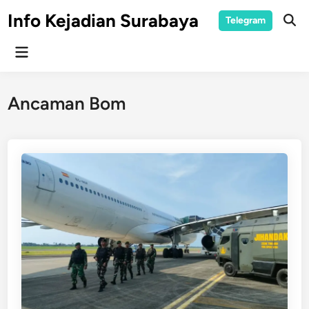
Skip
Info Kejadian Surabaya
Telegram
to
Ope
Sear
content
Main
Menu
Ancaman Bom