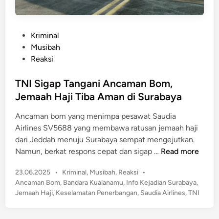
P
Kriminal
o
Musibah
s
Reaksi
t
e
TNI Sigap Tangani Ancaman Bom,
d
Jemaah Haji Tiba Aman di Surabaya
i
Ancaman bom yang menimpa pesawat Saudia
n
Airlines SV5688 yang membawa ratusan jemaah haji
dari Jeddah menuju Surabaya sempat mengejutkan.
T
Namun, berkat respons cepat dan sigap …
Read more
N
P
23.06.2025
•
Kriminal
,
Musibah
,
Reaksi
•
I
o
Ancaman Bom
,
Bandara Kualanamu
,
Info Kejadian Surabaya
,
S
s
Jemaah Haji
,
Keselamatan Penerbangan
,
Saudia Airlines
,
TNI
i
t
g
e