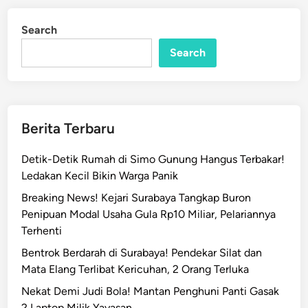
a
d
p
i
Search
n
T
Search
a
n
g
a
n
Berita Terbaru
i
A
Detik-Detik Rumah di Simo Gunung Hangus Terbakar!
n
Ledakan Kecil Bikin Warga Panik
c
Breaking News! Kejari Surabaya Tangkap Buron
a
Penipuan Modal Usaha Gula Rp10 Miliar, Pelariannya
m
Terhenti
a
n
Bentrok Berdarah di Surabaya! Pendekar Silat dan
B
Mata Elang Terlibat Kericuhan, 2 Orang Terluka
o
Nekat Demi Judi Bola! Mantan Penghuni Panti Gasak
m
2 Laptop Milik Yayasan