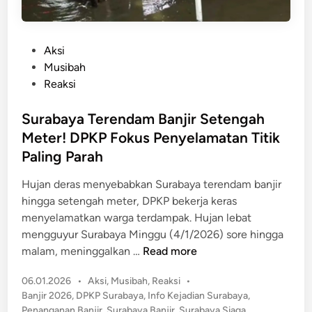
P
Aksi
o
Musibah
s
Reaksi
t
e
Surabaya Terendam Banjir Setengah
d
Meter! DPKP Fokus Penyelamatan Titik
i
Paling Parah
n
Hujan deras menyebabkan Surabaya terendam banjir
hingga setengah meter, DPKP bekerja keras
menyelamatkan warga terdampak. Hujan lebat
mengguyur Surabaya Minggu (4/1/2026) sore hingga
S
malam, meninggalkan …
Read more
u
P
06.01.2026
•
Aksi
,
Musibah
,
Reaksi
•
r
o
Banjir 2026
,
DPKP Surabaya
,
Info Kejadian Surabaya
,
a
s
Penanganan Banjir
,
Surabaya Banjir
,
Surabaya Siaga