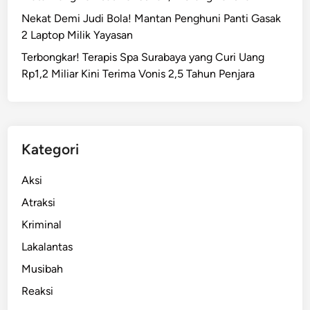
e
Nekat Demi Judi Bola! Mantan Penghuni Panti Gasak
t
2 Laptop Milik Yayasan
e
Terbongkar! Terapis Spa Surabaya yang Curi Uang
n
Rp1,2 Miliar Kini Terima Vonis 2,5 Tahun Penjara
g
a
h
M
e
Kategori
t
e
Aksi
r
Atraksi
!
Kriminal
D
P
Lakalantas
K
Musibah
P
Reaksi
F
o