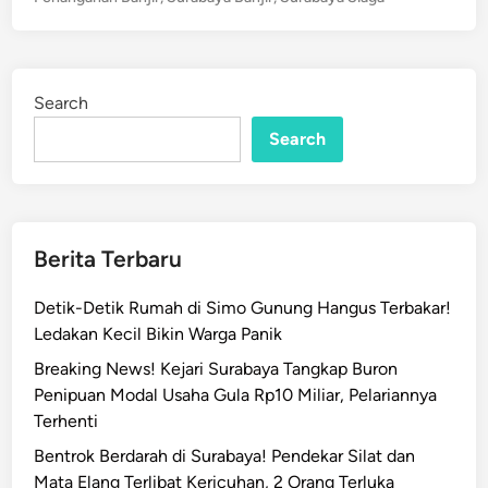
b
t
a
e
y
d
a
i
Search
n
T
e
Search
r
e
n
d
Berita Terbaru
a
m
Detik-Detik Rumah di Simo Gunung Hangus Terbakar!
B
Ledakan Kecil Bikin Warga Panik
a
Breaking News! Kejari Surabaya Tangkap Buron
n
Penipuan Modal Usaha Gula Rp10 Miliar, Pelariannya
j
Terhenti
i
r
Bentrok Berdarah di Surabaya! Pendekar Silat dan
S
Mata Elang Terlibat Kericuhan, 2 Orang Terluka