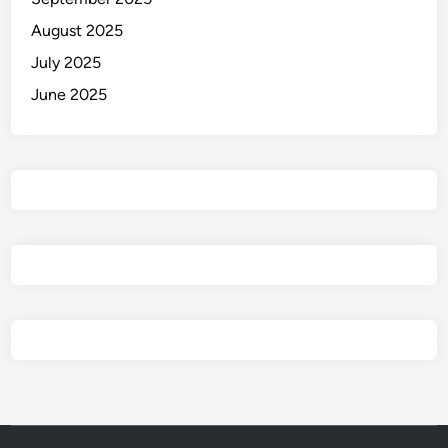
i
August 2025
k
P
July 2025
a
June 2025
l
i
n
g
P
a
r
a
h