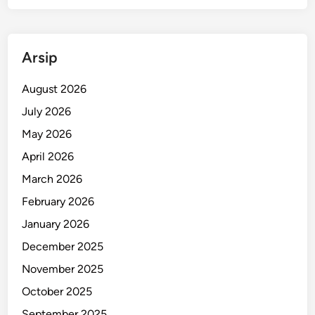
k
u
s
Arsip
P
e
August 2026
n
July 2026
y
May 2026
e
l
April 2026
a
March 2026
m
February 2026
a
t
January 2026
a
December 2025
n
November 2025
T
i
October 2025
t
September 2025