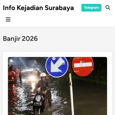
Skip
Info Kejadian Surabaya
Telegram
to
Ope
Sear
content
Main
Menu
Banjir 2026