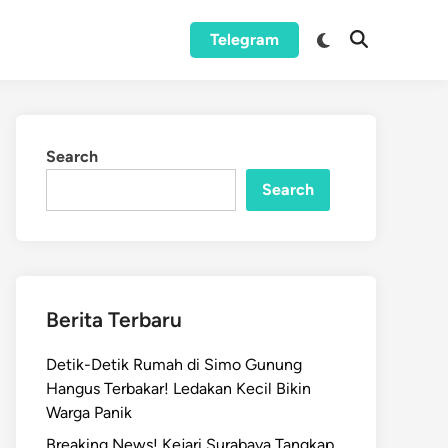
Switch
Telegram
Open
to
Search
dark
mode
Search
Search
Berita Terbaru
Detik-Detik Rumah di Simo Gunung
Hangus Terbakar! Ledakan Kecil Bikin
Warga Panik
Breaking News! Kejari Surabaya Tangkap