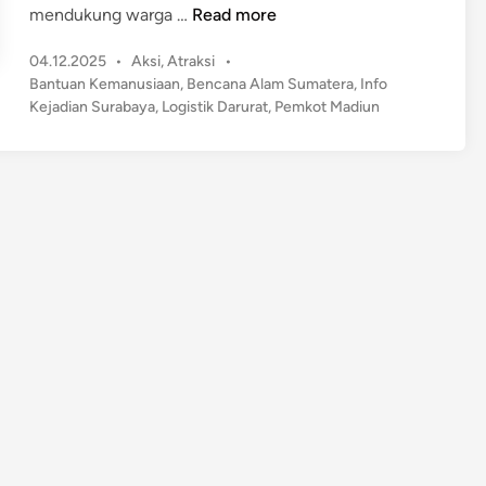
P
mendukung warga …
Read more
e
P
04.12.2025
•
Aksi
,
Atraksi
•
m
o
Bantuan Kemanusiaan
,
Bencana Alam Sumatera
,
Info
k
s
Kejadian Surabaya
,
Logistik Darurat
,
Pemkot Madiun
o
t
t
e
M
d
a
i
n
d
i
u
n
K
i
r
i
m
B
a