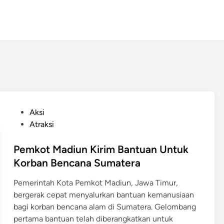
P
Aksi
o
Atraksi
s
t
Pemkot Madiun Kirim Bantuan Untuk
e
Korban Bencana Sumatera
d
Pemerintah Kota Pemkot Madiun, Jawa Timur,
i
bergerak cepat menyalurkan bantuan kemanusiaan
n
bagi korban bencana alam di Sumatera. Gelombang
pertama bantuan telah diberangkatkan untuk