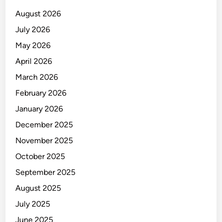
T
August 2026
R
July 2026
I
May 2026
k
e
April 2026
-
March 2026
8
February 2026
0
d
January 2026
i
December 2025
S
November 2025
u
r
October 2025
a
September 2025
b
August 2025
a
y
July 2025
a
June 2025