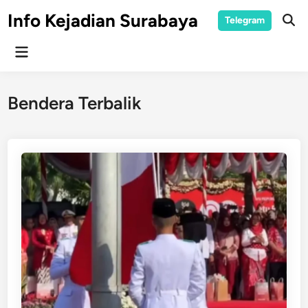
Skip
Info Kejadian Surabaya
Telegram
to
Ope
Sear
content
Main
Menu
Bendera Terbalik