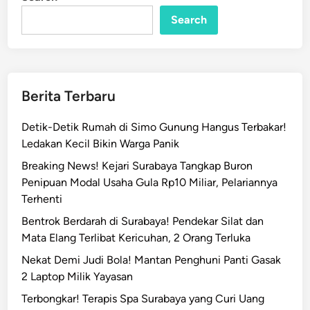
n
e
n
Search
d
e
r
a
Berita Terbaru
T
e
Detik-Detik Rumah di Simo Gunung Hangus Terbakar!
r
Ledakan Kecil Bikin Warga Panik
b
Breaking News! Kejari Surabaya Tangkap Buron
a
Penipuan Modal Usaha Gula Rp10 Miliar, Pelariannya
l
Terhenti
i
k
Bentrok Berdarah di Surabaya! Pendekar Silat dan
J
Mata Elang Terlibat Kericuhan, 2 Orang Terluka
a
Nekat Demi Judi Bola! Mantan Penghuni Panti Gasak
d
2 Laptop Milik Yayasan
i
Terbongkar! Terapis Spa Surabaya yang Curi Uang
S