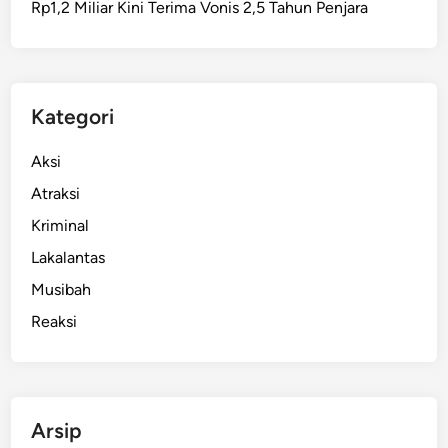
Rp1,2 Miliar Kini Terima Vonis 2,5 Tahun Penjara
o
r
o
t
a
Kategori
n
S
Aksi
a
Atraksi
a
Kriminal
t
U
Lakalantas
p
Musibah
a
Reaksi
c
a
r
a
H
Arsip
U