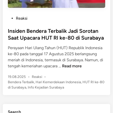
P
Reaksi
o
s
Insiden Bendera Terbalik Jadi Sorotan
t
Saat Upacara HUT RI ke-80 di Surabaya
e
Perayaan Hari Ulang Tahun (HUT) Republik Indonesia
d
ke-80 pada tanggal 17 Agustus 2025 berlangsung
i
meriah di Indonesia, termasuk di Surabaya. Namun, di
n
I
tengah kemeriahan upacara …
Read more
n
P
19.08.2025
•
Reaksi
•
s
o
Bendera Terbalik
,
Hari Kemerdekaan Indonesia
,
HUT RI ke-80
i
s
di Surabaya
,
Info Kejadian Surabaya
d
t
e
e
n
d
B
i
Search