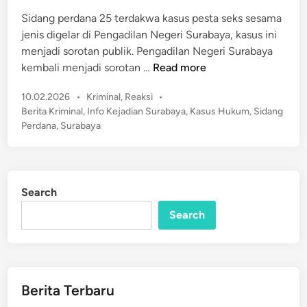
i
g
n
Sidang perdana 25 terdakwa kasus pesta seks sesama
h
jenis digelar di Pengadilan Negeri Surabaya, kasus ini
u
menjadi sorotan publik. Pengadilan Negeri Surabaya
n
H
kembali menjadi sorotan …
Read more
i
e
P
P
10.02.2026
•
Kriminal
,
Reaksi
•
b
a
o
Berita Kriminal
,
Info Kejadian Surabaya
,
Kasus Hukum
,
Sidang
o
n
s
Perdana
,
Surabaya
h
t
t
!
e
i
2
d
G
5
i
a
Search
n
T
s
e
Search
a
r
k
d
2
a
L
k
Berita Terbaru
a
w
p