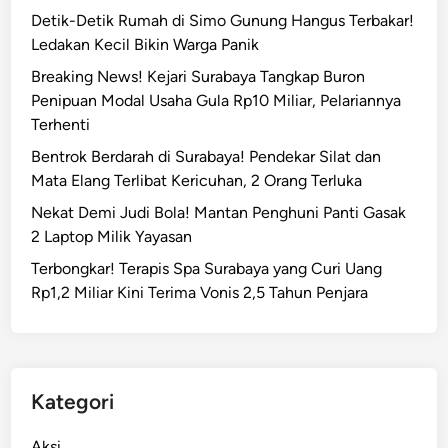
a
Detik-Detik Rumah di Simo Gunung Hangus Terbakar!
t
P
Ledakan Kecil Bikin Warga Panik
o
e
p
Breaking News! Kejari Surabaya Tangkap Buron
s
M
Penipuan Modal Usaha Gula Rp10 Miliar, Pelariannya
t
i
Terhenti
a
l
S
Bentrok Berdarah di Surabaya! Pendekar Silat dan
i
e
Mata Elang Terlibat Kericuhan, 2 Orang Terluka
k
k
Nekat Demi Judi Bola! Mantan Penghuni Panti Gasak
Y
s
2 Laptop Milik Yayasan
a
S
y
Terbongkar! Terapis Spa Surabaya yang Curi Uang
e
a
Rp1,2 Miliar Kini Terima Vonis 2,5 Tahun Penjara
s
s
a
a
m
n
a
J
Kategori
e
n
Aksi