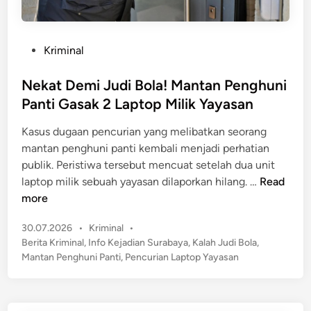
P
Kriminal
o
s
Nekat Demi Judi Bola! Mantan Penghuni
t
Panti Gasak 2 Laptop Milik Yayasan
e
Kasus dugaan pencurian yang melibatkan seorang
d
mantan penghuni panti kembali menjadi perhatian
i
publik. Peristiwa tersebut mencuat setelah dua unit
n
N
laptop milik sebuah yayasan dilaporkan hilang. …
Read
e
more
k
P
30.07.2026
•
Kriminal
•
a
o
Berita Kriminal
,
Info Kejadian Surabaya
,
Kalah Judi Bola
,
t
s
Mantan Penghuni Panti
,
Pencurian Laptop Yayasan
D
t
e
e
m
d