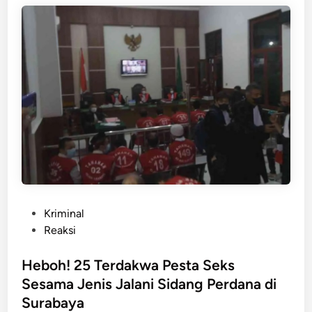
i
i
n
J
u
d
i
B
o
l
a
!
M
a
n
P
Kriminal
t
o
Reaksi
a
s
n
t
Heboh! 25 Terdakwa Pesta Seks
P
e
Sesama Jenis Jalani Sidang Perdana di
e
d
Surabaya
n