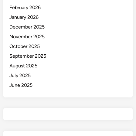
a
February 2026
n
a
January 2026
d
December 2025
i
November 2025
S
u
October 2025
r
September 2025
a
August 2025
b
a
July 2025
y
June 2025
a