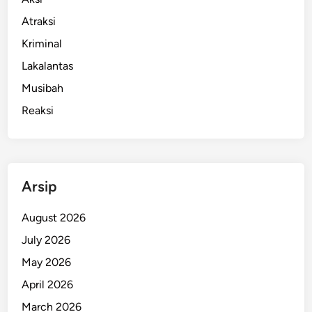
i
Atraksi
s
Kriminal
J
a
Lakalantas
l
Musibah
a
Reaksi
n
i
S
i
d
Arsip
a
n
August 2026
g
July 2026
P
May 2026
e
r
April 2026
d
March 2026