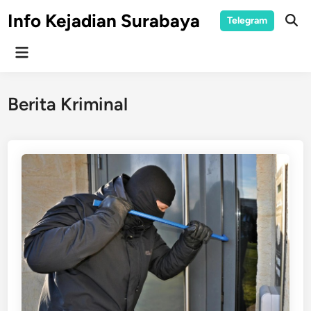
Skip
Info Kejadian Surabaya
Telegram
to
Ope
Sear
content
Main
Menu
Berita Kriminal