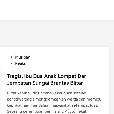
P
Musibah
o
Reaksi
s
t
Tragis, Ibu Dua Anak Lompat Dari
e
Jembatan Sungai Brantas Blitar
d
Blitar kembali diguncang kabar duka setelah
i
peristiwa tragis menggemparkan warga dan memicu
n
keprihatinan mendalam masyarakat setempat luas. ​
Seorang perempuan berinisial DP (35) nekat