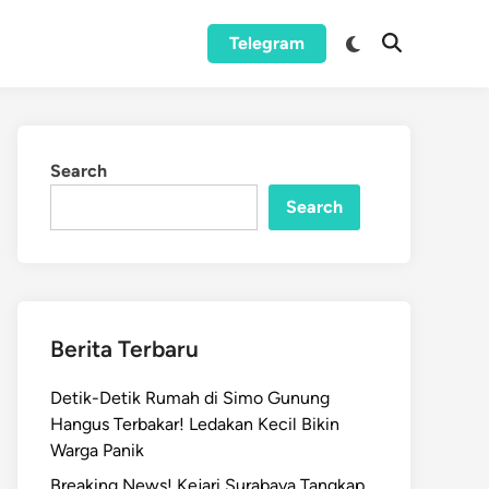
Switch
Telegram
Open
to
Search
dark
mode
Search
Search
Berita Terbaru
Detik-Detik Rumah di Simo Gunung
Hangus Terbakar! Ledakan Kecil Bikin
Warga Panik
Breaking News! Kejari Surabaya Tangkap