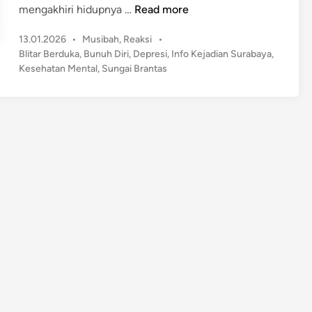
T
mengakhiri hidupnya …
Read more
r
P
13.01.2026
•
Musibah
,
Reaksi
•
a
o
Blitar Berduka
,
Bunuh Diri
,
Depresi
,
Info Kejadian Surabaya
,
g
s
Kesehatan Mental
,
Sungai Brantas
i
t
s
e
,
d
I
i
n
b
u
D
u
a
A
n
a
k
L
o