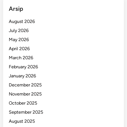
h
Arsip
a
n
August 2026
S
July 2026
u
May 2026
r
a
April 2026
b
March 2026
a
February 2026
y
a
January 2026
December 2025
November 2025
October 2025
September 2025
August 2025