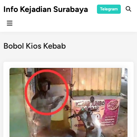
Skip
Info Kejadian Surabaya
Telegram
to
Ope
Sear
content
Main
Menu
Bobol Kios Kebab