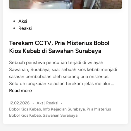
P
Aksi
o
Reaksi
s
t
Terekam CCTV, Pria Misterius Bobol
e
Kios Kebab di Sawahan Surabaya
d
Sebuah peristiwa pencurian terjadi di wilayah
i
Sawahan, Surabaya, saat sebuah kios kebab menjadi
n
sasaran pembobolan oleh seorang pria misterius.
T
Seluruh rangkaian kejadian terekam jelas melalui …
e
Read more
r
P
12.02.2026
•
Aksi
,
Reaksi
•
e
o
Bobol Kios Kebab
,
Info Kejadian Surabaya
,
Pria Misterius
k
s
Bobol Kios Kebab
,
Sawahan Surabaya
a
t
m
e