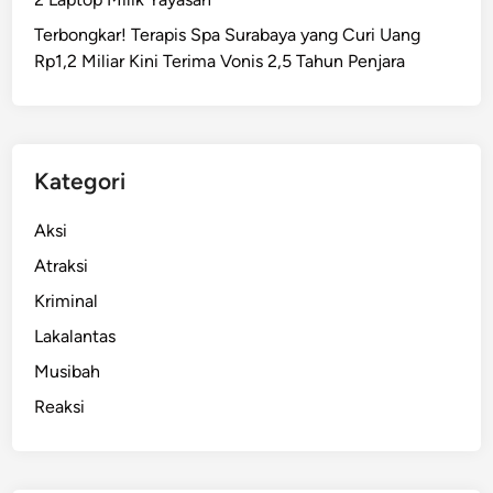
o
Terbongkar! Terapis Spa Surabaya yang Curi Uang
b
Rp1,2 Miliar Kini Terima Vonis 2,5 Tahun Penjara
o
l
K
i
o
Kategori
s
K
Aksi
e
Atraksi
b
Kriminal
a
b
Lakalantas
d
Musibah
i
Reaksi
S
a
w
a