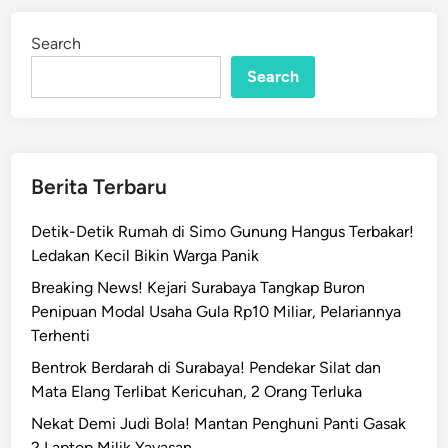
C
d
C
i
Search
n
T
Search
V
,
P
r
i
Berita Terbaru
a
M
Detik-Detik Rumah di Simo Gunung Hangus Terbakar!
i
Ledakan Kecil Bikin Warga Panik
s
Breaking News! Kejari Surabaya Tangkap Buron
t
Penipuan Modal Usaha Gula Rp10 Miliar, Pelariannya
e
Terhenti
r
i
Bentrok Berdarah di Surabaya! Pendekar Silat dan
u
Mata Elang Terlibat Kericuhan, 2 Orang Terluka
s
Nekat Demi Judi Bola! Mantan Penghuni Panti Gasak
B
2 Laptop Milik Yayasan