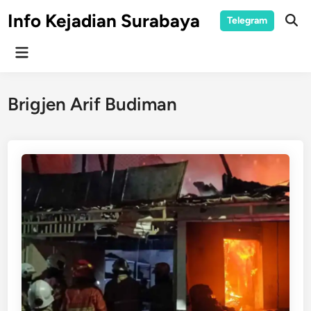
Skip
Info Kejadian Surabaya
Telegram
to
Ope
Sear
content
Main
Menu
Brigjen Arif Budiman