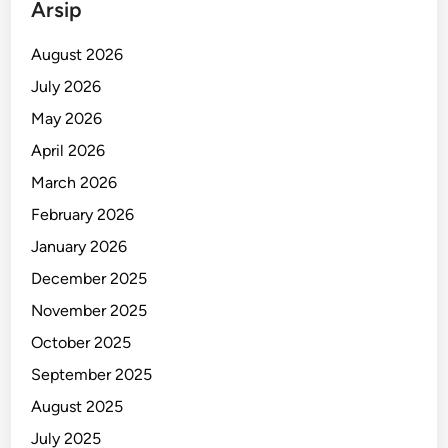
Arsip
M
o
August 2026
t
July 2026
o
May 2026
r
H
April 2026
a
March 2026
n
February 2026
g
u
January 2026
s
December 2025
T
November 2025
a
k
October 2025
T
September 2025
e
August 2025
r
s
July 2025