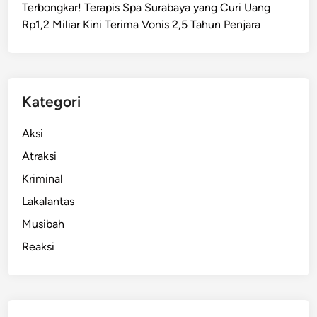
Terbongkar! Terapis Spa Surabaya yang Curi Uang
g
Rp1,2 Miliar Kini Terima Vonis 2,5 Tahun Penjara
A
n
y
a
r
Kategori
T
e
Aksi
r
Atraksi
b
Kriminal
a
k
Lakalantas
a
Musibah
r
Reaksi
,
S
a
t
u