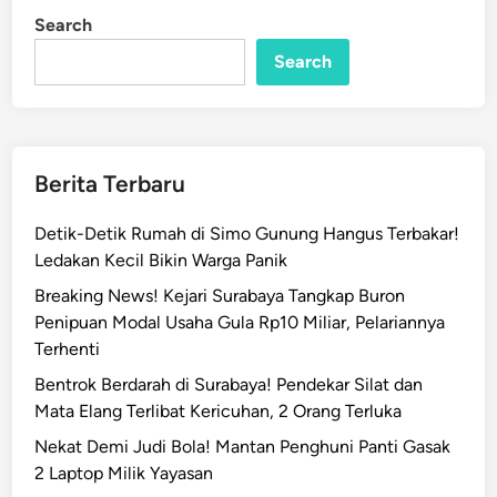
r
i
Search
n
a
Search
b
a
y
a
!
Berita Terbaru
R
u
Detik-Detik Rumah di Simo Gunung Hangus Terbakar!
m
Ledakan Kecil Bikin Warga Panik
a
Breaking News! Kejari Surabaya Tangkap Buron
h
Penipuan Modal Usaha Gula Rp10 Miliar, Pelariannya
d
Terhenti
i
K
Bentrok Berdarah di Surabaya! Pendekar Silat dan
e
Mata Elang Terlibat Kericuhan, 2 Orang Terluka
d
Nekat Demi Judi Bola! Mantan Penghuni Panti Gasak
u
2 Laptop Milik Yayasan
n