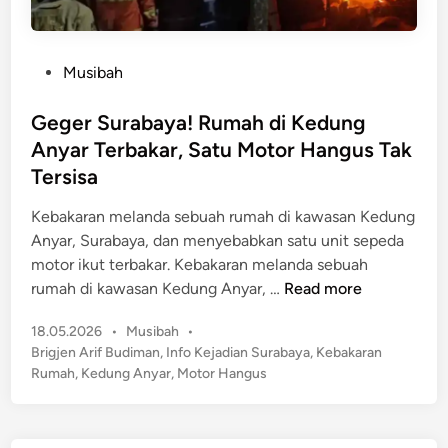
P
Musibah
o
s
Geger Surabaya! Rumah di Kedung
t
Anyar Terbakar, Satu Motor Hangus Tak
e
Tersisa
d
i
Kebakaran melanda sebuah rumah di kawasan Kedung
n
Anyar, Surabaya, dan menyebabkan satu unit sepeda
motor ikut terbakar. Kebakaran melanda sebuah
G
rumah di kawasan Kedung Anyar, …
Read more
e
P
18.05.2026
•
Musibah
•
g
o
Brigjen Arif Budiman
,
Info Kejadian Surabaya
,
Kebakaran
e
s
Rumah
,
Kedung Anyar
,
Motor Hangus
r
t
S
e
u
d