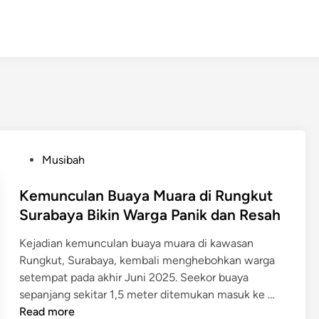
P
Musibah
o
s
Kemunculan Buaya Muara di Rungkut
t
Surabaya Bikin Warga Panik dan Resah
e
Kejadian kemunculan buaya muara di kawasan
d
Rungkut, Surabaya, kembali menghebohkan warga
i
setempat pada akhir Juni 2025. Seekor buaya
n
K
sepanjang sekitar 1,5 meter ditemukan masuk ke …
e
Read more