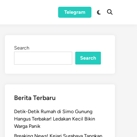
Switch
Telegram
Open
to
Search
dark
mode
Search
Search
Berita Terbaru
Detik-Detik Rumah di Simo Gunung
Hangus Terbakar! Ledakan Kecil Bikin
Warga Panik
Breaking News! Kejari Surabaya Tangkap