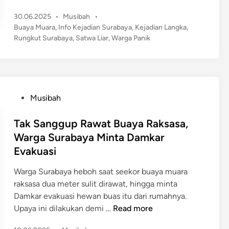
m
P
30.06.2025
•
Musibah
•
u
o
Buaya Muara
,
Info Kejadian Surabaya
,
Kejadian Langka
,
n
s
Rungkut Surabaya
,
Satwa Liar
,
Warga Panik
c
t
u
e
l
d
a
i
n
n
P
Musibah
B
o
u
s
Tak Sanggup Rawat Buaya Raksasa,
a
t
Warga Surabaya Minta Damkar
y
e
Evakuasi
a
d
M
i
Warga Surabaya heboh saat seekor buaya muara
u
n
raksasa dua meter sulit dirawat, hingga minta
a
Damkar evakuasi hewan buas itu dari rumahnya.
r
T
Upaya ini dilakukan demi …
Read more
a
a
d