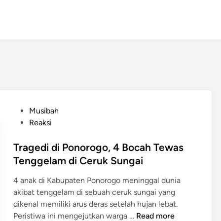
P
Musibah
o
Reaksi
s
t
Tragedi di Ponorogo, 4 Bocah Tewas
e
Tenggelam di Ceruk Sungai
d
4 anak di Kabupaten Ponorogo meninggal dunia
i
akibat tenggelam di sebuah ceruk sungai yang
n
dikenal memiliki arus deras setelah hujan lebat.
T
Peristiwa ini mengejutkan warga …
Read more