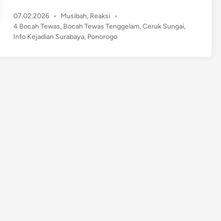
r
P
07.02.2026
•
Musibah
,
Reaksi
•
a
o
4 Bocah Tewas
,
Bocah Tewas Tenggelam
,
Ceruk Sungai
,
g
s
Info Kejadian Surabaya
,
Ponorogo
e
t
d
e
i
d
d
i
n
i
P
o
n
o
r
o
g
o
,
4
B