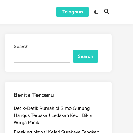
Switch
Telegram
Open
to
Search
dark
mode
Search
Search
Berita Terbaru
Detik-Detik Rumah di Simo Gunung
Hangus Terbakar! Ledakan Kecil Bikin
Warga Panik
Breaking News! Kejari Surabaya Tangkap