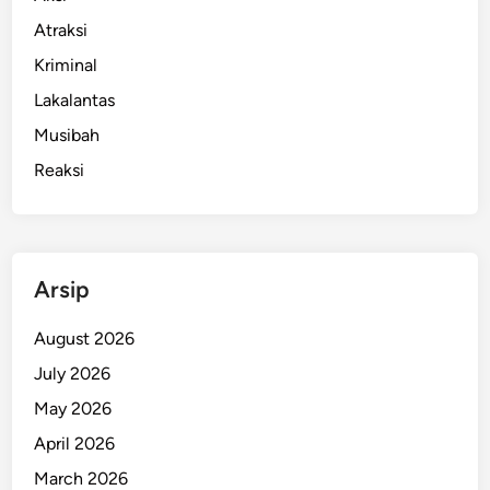
p
Atraksi
o
Kriminal
k
,
Lakalantas
M
Musibah
o
Reaksi
t
o
r
C
u
Arsip
r
i
August 2026
a
July 2026
n
May 2026
D
i
April 2026
j
March 2026
u