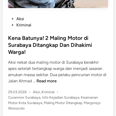
P
Aksi
o
Kriminal
s
t
Kena Batunya! 2 Maling Motor di
e
Surabaya Ditangkap Dan Dihakimi
d
Warga!
i
n
Aksi nekat dua maling motor di Surabaya berakhir
apes setelah tertangkap warga dan menjadi sasaran
amukan massa sekitar. Dua pelaku pencurian motor di
K
Jalan Ahmad …
Read more
e
P
29.03.2026
•
Aksi
,
Kriminal
•
n
o
Curanmor Surabaya
,
Info Kejadian Surabaya
,
Keamanan
a
s
Motor Kota Surabaya
,
Maling Motor Ditangkap
,
Margorejo
B
t
Wonocolo
a
e