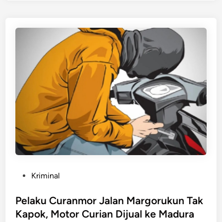
t
d
u
i
n
n
y
a
!
2
M
a
l
i
n
g
M
o
P
Kriminal
t
o
o
s
Pelaku Curanmor Jalan Margorukun Tak
r
t
Kapok, Motor Curian Dijual ke Madura
d