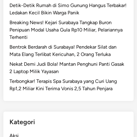
a
Detik-Detik Rumah di Simo Gunung Hangus Terbakar!
a
l
Ledakan Kecil Bikin Warga Panik
n
a
D
Breaking News! Kejari Surabaya Tangkap Buron
n
i
Penipuan Modal Usaha Gula Rp10 Miliar, Pelariannya
M
h
Terhenti
a
a
r
Bentrok Berdarah di Surabaya! Pendekar Silat dan
k
g
Mata Elang Terlibat Kericuhan, 2 Orang Terluka
i
o
Nekat Demi Judi Bola! Mantan Penghuni Panti Gasak
m
r
2 Laptop Milik Yayasan
i
u
W
Terbongkar! Terapis Spa Surabaya yang Curi Uang
k
a
Rp1,2 Miliar Kini Terima Vonis 2,5 Tahun Penjara
u
r
n
g
T
a
a
!
k
Kategori
K
a
Aksi