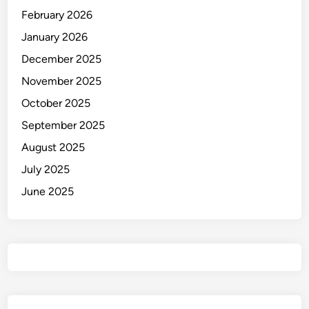
February 2026
a
l
January 2026
k
December 2025
e
November 2025
M
a
October 2025
d
September 2025
u
August 2025
r
a
July 2025
June 2025