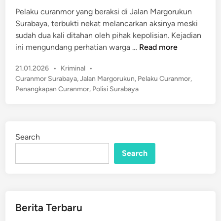
e
i
Pelaku curanmor yang beraksi di Jalan Margorukun
d
S
Surabaya, terbukti nekat melancarkan aksinya meski
i
u
sudah dua kali ditahan oleh pihak kepolisian. Kejadian
n
r
P
ini mengundang perhatian warga …
Read more
a
e
b
P
21.01.2026
•
Kriminal
•
l
o
a
Curanmor Surabaya
,
Jalan Margorukun
,
Pelaku Curanmor
,
a
s
Penangkapan Curanmor
,
Polisi Surabaya
y
k
t
a
u
e
D
C
d
i
u
i
Search
t
n
r
a
Search
a
n
n
g
m
k
o
a
r
Berita Terbaru
p
J
D