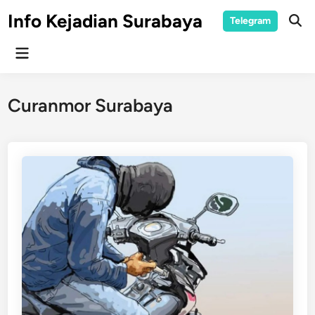
Skip
Info Kejadian Surabaya
Telegram
to
Ope
Sear
content
Main
Menu
Curanmor Surabaya