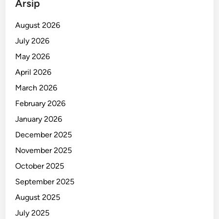
Arsip
g
i
August 2026
n
July 2026
i
May 2026
R
e
April 2026
s
March 2026
p
February 2026
o
n
January 2026
s
December 2025
P
November 2025
e
m
October 2025
k
September 2025
o
August 2025
t
July 2025