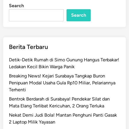
g
i
Search
n
a
d
Search
i
W
e
b
Berita Terbaru
D
u
Detik-Detik Rumah di Simo Gunung Hangus Terbakar!
k
Ledakan Kecil Bikin Warga Panik
c
Breaking News! Kejari Surabaya Tangkap Buron
a
Penipuan Modal Usaha Gula Rp10 Miliar, Pelariannya
p
Terhenti
i
l
Bentrok Berdarah di Surabaya! Pendekar Silat dan
S
Mata Elang Terlibat Kericuhan, 2 Orang Terluka
u
Nekat Demi Judi Bola! Mantan Penghuni Panti Gasak
r
2 Laptop Milik Yayasan
a