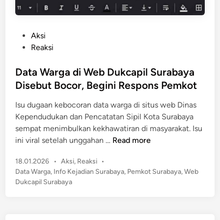
P
Aksi
o
Reaksi
s
t
Data Warga di Web Dukcapil Surabaya
e
Disebut Bocor, Begini Respons Pemkot
d
Isu dugaan kebocoran data warga di situs web Dinas
i
Kependudukan dan Pencatatan Sipil Kota Surabaya
n
sempat menimbulkan kekhawatiran di masyarakat. Isu
D
ini viral setelah unggahan …
Read more
a
P
18.01.2026
•
Aksi
,
Reaksi
•
t
o
Data Warga
,
Info Kejadian Surabaya
,
Pemkot Surabaya
,
Web
a
s
Dukcapil Surabaya
W
t
a
e
r
d