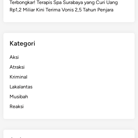
Terbongkar! Terapis Spa Surabaya yang Curi Uang
b
Rp1,2 Miliar Kini Terima Vonis 2,5 Tahun Penjara
a
y
a
D
i
Kategori
s
e
Aksi
b
Atraksi
u
Kriminal
t
B
Lakalantas
o
Musibah
c
Reaksi
o
r
,
B
e