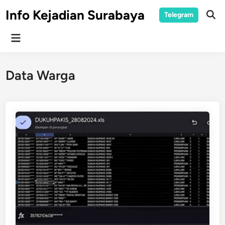
Skip
Info Kejadian Surabaya
Telegram
to
Ope
Sear
content
Main
Menu
Data Warga