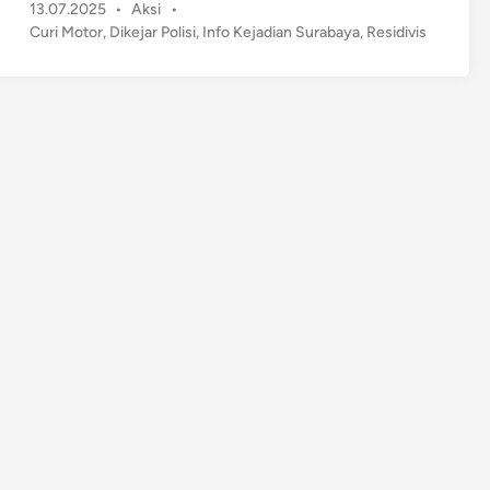
P
13.07.2025
•
Aksi
•
r
o
Curi Motor
,
Dikejar Polisi
,
Info Kejadian Surabaya
,
Residivis
i
s
M
t
o
e
t
d
o
i
n
r
d
i
S
u
r
a
b
a
y
a
,
R