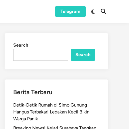
Switch
Telegram
Open
to
Search
dark
mode
Search
Search
Berita Terbaru
Detik-Detik Rumah di Simo Gunung
Hangus Terbakar! Ledakan Kecil Bikin
Warga Panik
Breaking News! Kejari Surabaya Tangkap