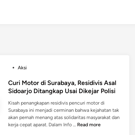
P
Aksi
o
s
Curi Motor di Surabaya, Residivis Asal
t
Sidoarjo Ditangkap Usai Dikejar Polisi
e
Kisah penangkapan residivis pencuri motor di
d
Surabaya ini menjadi cerminan bahwa kejahatan tak
i
akan pernah menang atas solidaritas masyarakat dan
n
C
kerja cepat aparat. Dalam Info …
Read more
u