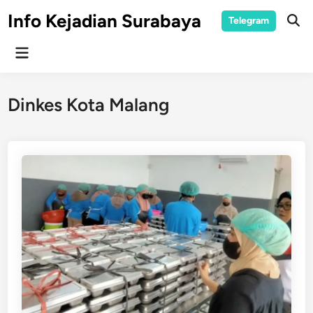
Skip
Info Kejadian Surabaya
Telegram
to
Ope
Sear
content
Main
Menu
Dinkes Kota Malang