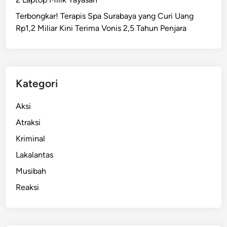
s
Terbongkar! Terapis Spa Surabaya yang Curi Uang
i
Rp1,2 Miliar Kini Terima Vonis 2,5 Tahun Penjara
k
a
n
2
S
Kategori
P
P
Aksi
G
Atraksi
,
Kriminal
U
r
Lakalantas
u
Musibah
s
Reaksi
S
e
r
t