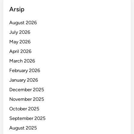
i
Arsip
f
i
August 2026
k
July 2026
a
May 2026
t
T
April 2026
a
March 2026
n
February 2026
p
a
January 2026
R
December 2025
i
November 2025
b
e
October 2025
t
September 2025
August 2025