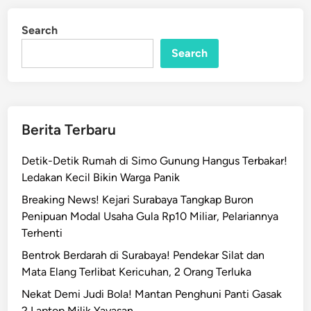
K
d
o
i
Search
n
t
a
Search
M
a
l
a
Berita Terbaru
n
g
Detik-Detik Rumah di Simo Gunung Hangus Terbakar!
R
Ledakan Kecil Bikin Warga Panik
e
Breaking News! Kejari Surabaya Tangkap Buron
k
Penipuan Modal Usaha Gula Rp10 Miliar, Pelariannya
o
Terhenti
m
e
Bentrok Berdarah di Surabaya! Pendekar Silat dan
n
Mata Elang Terlibat Kericuhan, 2 Orang Terluka
d
Nekat Demi Judi Bola! Mantan Penghuni Panti Gasak
a
2 Laptop Milik Yayasan