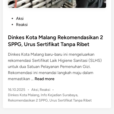
P
Aksi
o
Reaksi
s
t
Dinkes Kota Malang Rekomendasikan 2
e
SPPG, Urus Sertifikat Tanpa Ribet
d
Dinkes Kota Malang baru-baru ini mengeluarkan
i
rekomendasi Sertifikat Laik Higiene Sanitasi (SLHS)
n
untuk dua Satuan Pelayanan Pemenuhan Gizi.
Rekomendasi ini menandai langkah maju dalam
D
memastikan …
Read more
i
P
16.10.2025
•
Aksi
,
Reaksi
•
n
o
Dinkes Kota Malang
,
Info Kejadian Surabaya
,
k
s
Rekomendasikan 2 SPPG
,
Urus Sertifikat Tanpa Ribet
e
t
s
e