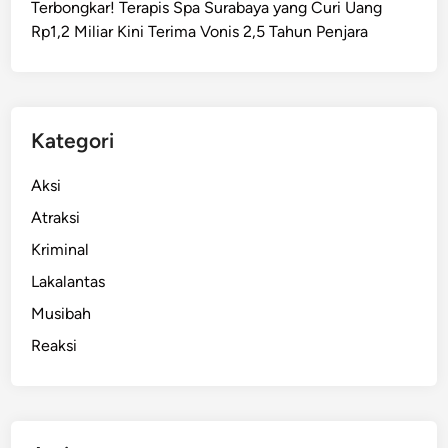
Terbongkar! Terapis Spa Surabaya yang Curi Uang
M
Rp1,2 Miliar Kini Terima Vonis 2,5 Tahun Penjara
e
l
i
n
t
Kategori
a
s
Aksi
d
Atraksi
i
Kriminal
S
u
Lakalantas
r
Musibah
a
Reaksi
b
a
y
a