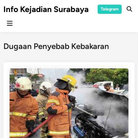
Skip
Info Kejadian Surabaya
Telegram
to
Ope
Sear
content
Main
Menu
Dugaan Penyebab Kebakaran