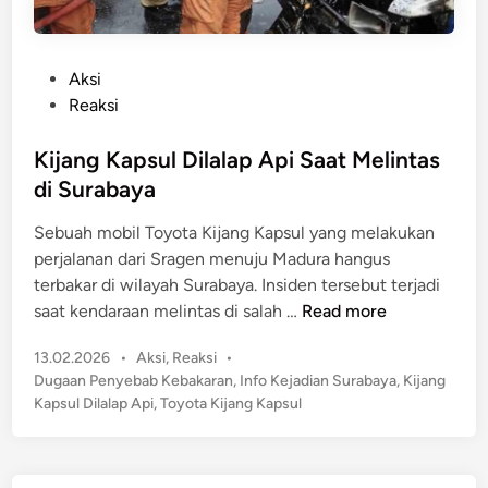
P
Aksi
o
Reaksi
s
t
Kijang Kapsul Dilalap Api Saat Melintas
e
di Surabaya
d
Sebuah mobil Toyota Kijang Kapsul yang melakukan
i
perjalanan dari Sragen menuju Madura hangus
n
terbakar di wilayah Surabaya. Insiden tersebut terjadi
K
saat kendaraan melintas di salah …
Read more
i
P
13.02.2026
•
Aksi
,
Reaksi
•
j
o
Dugaan Penyebab Kebakaran
,
Info Kejadian Surabaya
,
Kijang
a
s
Kapsul Dilalap Api
,
Toyota Kijang Kapsul
n
t
g
e
K
d