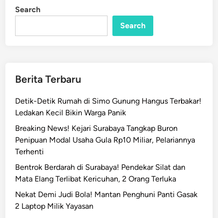
a
i
Search
n
p
Search
s
u
l
D
i
Berita Terbaru
l
a
Detik-Detik Rumah di Simo Gunung Hangus Terbakar!
l
Ledakan Kecil Bikin Warga Panik
a
Breaking News! Kejari Surabaya Tangkap Buron
p
Penipuan Modal Usaha Gula Rp10 Miliar, Pelariannya
A
Terhenti
p
i
Bentrok Berdarah di Surabaya! Pendekar Silat dan
S
Mata Elang Terlibat Kericuhan, 2 Orang Terluka
a
Nekat Demi Judi Bola! Mantan Penghuni Panti Gasak
a
2 Laptop Milik Yayasan
t