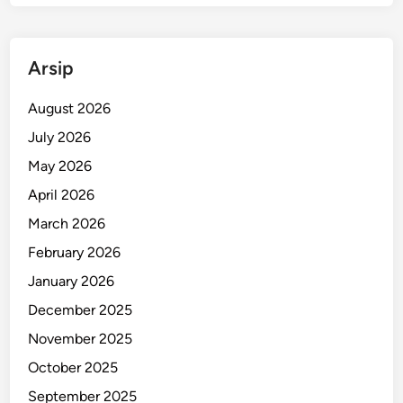
t
M
u
Arsip
s
i
August 2026
b
July 2026
a
May 2026
h
A
April 2026
l
March 2026
K
February 2026
h
o
January 2026
z
December 2025
i
November 2025
n
y
October 2025
September 2025