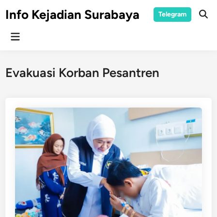
Skip
Info Kejadian Surabaya
Telegram
to
Ope
Sear
content
Main
Menu
Evakuasi Korban Pesantren