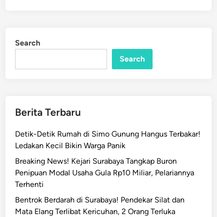
f
e
a
d
h
i
n
B
Search
e
Search
r
i
S
e
m
Berita Terbaru
a
n
Detik-Detik Rumah di Simo Gunung Hangus Terbakar!
g
Ledakan Kecil Bikin Warga Panik
a
Breaking News! Kejari Surabaya Tangkap Buron
t
Penipuan Modal Usaha Gula Rp10 Miliar, Pelariannya
d
Terhenti
a
Bentrok Berdarah di Surabaya! Pendekar Silat dan
n
Mata Elang Terlibat Kericuhan, 2 Orang Terluka
D