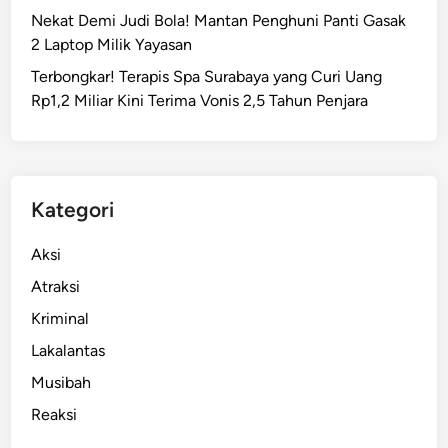
o
Nekat Demi Judi Bola! Mantan Penghuni Panti Gasak
a
2 Laptop Milik Yayasan
U
Terbongkar! Terapis Spa Surabaya yang Curi Uang
n
Rp1,2 Miliar Kini Terima Vonis 2,5 Tahun Penjara
t
u
k
K
o
Kategori
r
b
Aksi
a
Atraksi
n
Kriminal
S
e
Lakalantas
l
Musibah
a
Reaksi
m
a