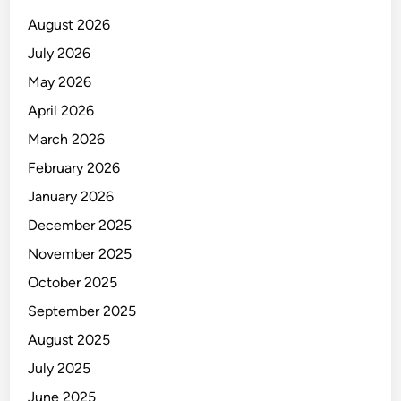
e
August 2026
s
July 2026
S
May 2026
i
d
April 2026
o
March 2026
a
February 2026
r
j
January 2026
o
December 2025
November 2025
October 2025
September 2025
August 2025
July 2025
June 2025