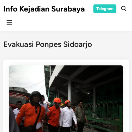
Skip
Info Kejadian Surabaya
Telegram
to
Ope
Sear
content
Main
Menu
Evakuasi Ponpes Sidoarjo