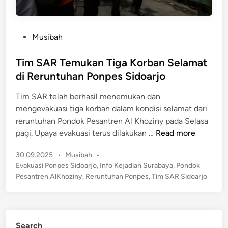
P
Musibah
o
s
Tim SAR Temukan Tiga Korban Selamat
t
di Reruntuhan Ponpes Sidoarjo
e
Tim SAR telah berhasil menemukan dan
d
mengevakuasi tiga korban dalam kondisi selamat dari
i
reruntuhan Pondok Pesantren Al Khoziny pada Selasa
n
T
pagi. Upaya evakuasi terus dilakukan …
Read more
i
P
30.09.2025
•
Musibah
•
m
o
Evakuasi Ponpes Sidoarjo
,
Info Kejadian Surabaya
,
Pondok
S
s
Pesantren AlKhoziny
,
Reruntuhan Ponpes
,
Tim SAR Sidoarjo
A
t
R
e
T
d
e
i
Search