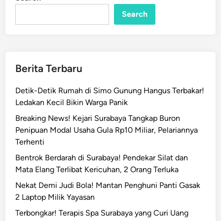
n
m
Search
u
k
a
n
T
Berita Terbaru
i
g
Detik-Detik Rumah di Simo Gunung Hangus Terbakar!
a
Ledakan Kecil Bikin Warga Panik
K
Breaking News! Kejari Surabaya Tangkap Buron
o
Penipuan Modal Usaha Gula Rp10 Miliar, Pelariannya
r
Terhenti
b
a
Bentrok Berdarah di Surabaya! Pendekar Silat dan
n
Mata Elang Terlibat Kericuhan, 2 Orang Terluka
S
Nekat Demi Judi Bola! Mantan Penghuni Panti Gasak
e
2 Laptop Milik Yayasan
l
Terbongkar! Terapis Spa Surabaya yang Curi Uang
a