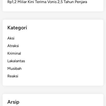
Rp1,2 Miliar Kini Terima Vonis 2,5 Tahun Penjara
m
a
t
d
i
Kategori
R
e
Aksi
r
Atraksi
u
Kriminal
n
t
Lakalantas
u
Musibah
h
Reaksi
a
n
P
o
n
Arsip
p