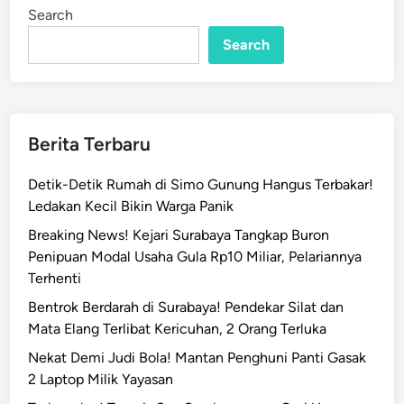
n
K
Search
i
Search
t
a
b
K
u
Berita Terbaru
n
i
Detik-Detik Rumah di Simo Gunung Hangus Terbakar!
n
Ledakan Kecil Bikin Warga Panik
g
Breaking News! Kejari Surabaya Tangkap Buron
T
Penipuan Modal Usaha Gula Rp10 Miliar, Pelariannya
a
Terhenti
n
Bentrok Berdarah di Surabaya! Pendekar Silat dan
d
Mata Elang Terlibat Kericuhan, 2 Orang Terluka
a
i
Nekat Demi Judi Bola! Mantan Penghuni Panti Gasak
P
2 Laptop Milik Yayasan
e