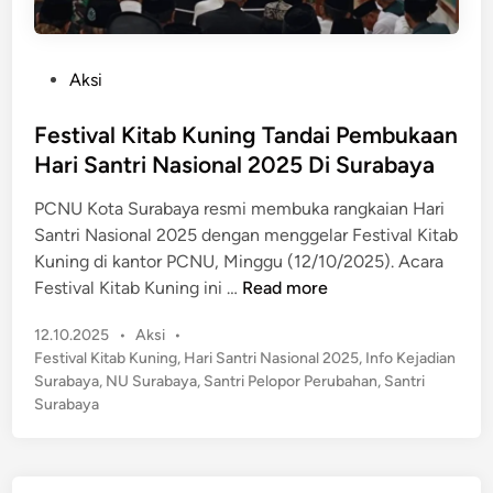
P
Aksi
o
s
Festival Kitab Kuning Tandai Pembukaan
t
Hari Santri Nasional 2025 Di Surabaya
e
PCNU Kota Surabaya resmi membuka rangkaian Hari
d
Santri Nasional 2025 dengan menggelar Festival Kitab
i
Kuning di kantor PCNU, Minggu (12/10/2025). Acara
n
F
Festival Kitab Kuning ini …
Read more
e
P
12.10.2025
•
Aksi
•
s
o
Festival Kitab Kuning
,
Hari Santri Nasional 2025
,
Info Kejadian
t
s
Surabaya
,
NU Surabaya
,
Santri Pelopor Perubahan
,
Santri
i
t
Surabaya
v
e
a
d
l
i