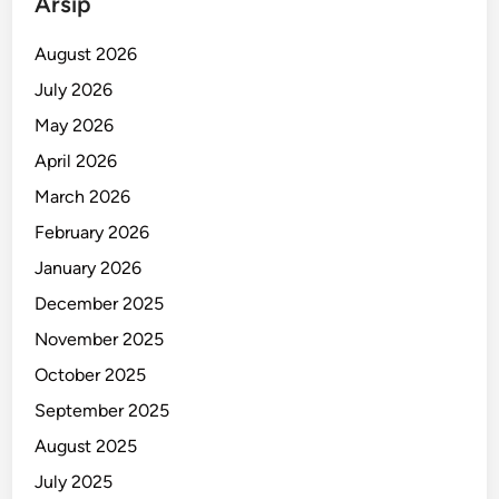
Arsip
s
i
August 2026
o
July 2026
n
May 2026
a
l
April 2026
2
March 2026
0
February 2026
2
5
January 2026
D
December 2025
i
November 2025
S
u
October 2025
r
September 2025
a
August 2025
b
a
July 2025