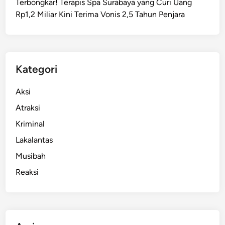
Terbongkar! Terapis Spa Surabaya yang Curi Uang
m
Rp1,2 Miliar Kini Terima Vonis 2,5 Tahun Penjara
b
u
k
a
a
Kategori
n
H
Aksi
a
Atraksi
r
Kriminal
i
S
Lakalantas
a
Musibah
n
Reaksi
t
r
i
N
a