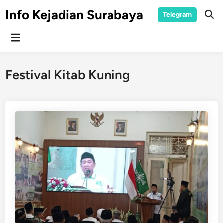
Skip
Info Kejadian Surabaya
Telegram
to
Ope
Sear
content
Main
Menu
Festival Kitab Kuning