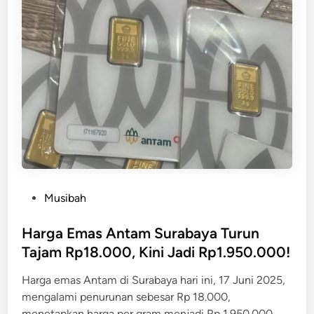
n
H
a
r
g
a
E
m
a
s
A
n
t
P
Musibah
a
o
m
s
Harga Emas Antam Surabaya Turun
d
t
Tajam Rp18.000, Kini Jadi Rp1.950.000!
i
e
S
Harga emas Antam di Surabaya hari ini, 17 Juni 2025,
d
u
mengalami penurunan sebesar Rp 18.000,
i
r
menetapkan harga per gram menjadi Rp 1.950.000.