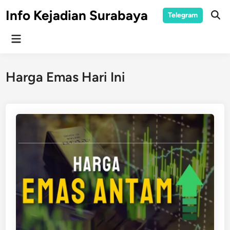
Skip
Info Kejadian Surabaya
Telegram
to
Ope
Sear
content
Main
Menu
Harga Emas Hari Ini