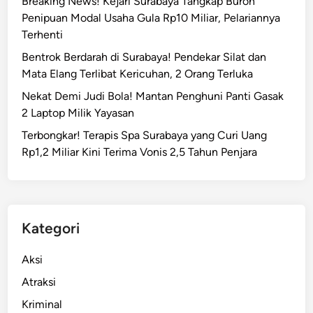
Breaking News! Kejari Surabaya Tangkap Buron
b
0
Penipuan Modal Usaha Gula Rp10 Miliar, Pelariannya
a
G
Terhenti
y
r
a
Bentrok Berdarah di Surabaya! Pendekar Silat dan
a
T
Mata Elang Terlibat Kericuhan, 2 Orang Terluka
m
u
Nekat Demi Judi Bola! Mantan Penghuni Panti Gasak
r
2 Laptop Milik Yayasan
u
Terbongkar! Terapis Spa Surabaya yang Curi Uang
n
Rp1,2 Miliar Kini Terima Vonis 2,5 Tahun Penjara
T
a
j
a
m
Kategori
R
p
Aksi
1
Atraksi
8
Kriminal
.