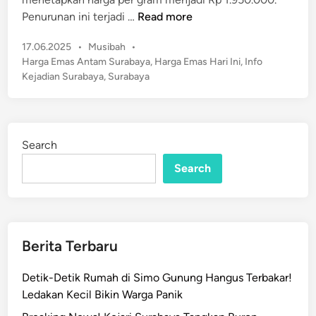
n
a
H
Penurunan ini terjadi …
Read more
b
a
a
P
17.06.2025
•
Musibah
•
r
y
o
Harga Emas Antam Surabaya
,
Harga Emas Hari Ini
,
Info
g
s
a
Kejadian Surabaya
,
Surabaya
a
t
J
E
e
a
m
d
d
a
i
i
Search
n
s
R
A
Search
p
n
1
t
.
a
9
m
Berita Terbaru
7
S
0
u
Detik-Detik Rumah di Simo Gunung Hangus Terbakar!
.
r
Ledakan Kecil Bikin Warga Panik
0
a
0