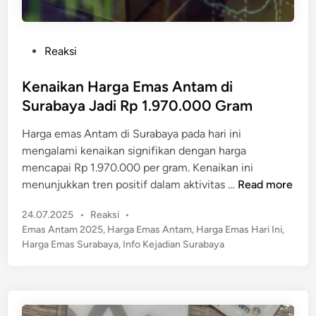
P
Reaksi
o
s
Kenaikan Harga Emas Antam di
t
Surabaya Jadi Rp 1.970.000 Gram
e
Harga emas Antam di Surabaya pada hari ini
d
mengalami kenaikan signifikan dengan harga
i
mencapai Rp 1.970.000 per gram. Kenaikan ini
n
K
menunjukkan tren positif dalam aktivitas …
Read more
e
P
24.07.2025
•
Reaksi
•
n
o
Emas Antam 2025
,
Harga Emas Antam
,
Harga Emas Hari Ini
,
a
s
Harga Emas Surabaya
,
Info Kejadian Surabaya
i
t
k
e
a
d
n
i