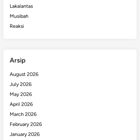
0
Lakalantas
0
Musibah
0
Reaksi
,
K
i
n
i
Arsip
J
a
August 2026
d
July 2026
i
May 2026
R
p
April 2026
1
March 2026
.
February 2026
9
5
January 2026
0