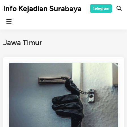
Skip
Info Kejadian Surabaya
Telegram
to
Ope
Sear
content
Main
Menu
Jawa Timur