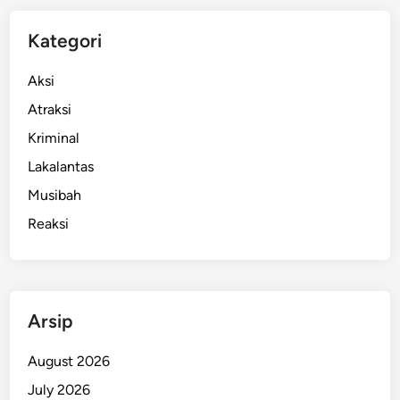
m
B
Kategori
a
n
Aksi
g
Atraksi
k
Kriminal
a
l
Lakalantas
a
Musibah
n
Reaksi
B
e
r
a
k
Arsip
h
i
August 2026
r
July 2026
,