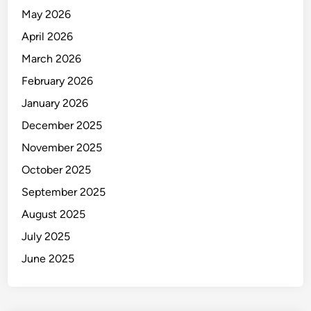
May 2026
P
e
April 2026
l
March 2026
a
February 2026
k
u
January 2026
D
December 2025
i
November 2025
t
a
October 2025
n
September 2025
g
August 2025
k
a
July 2025
p
June 2025