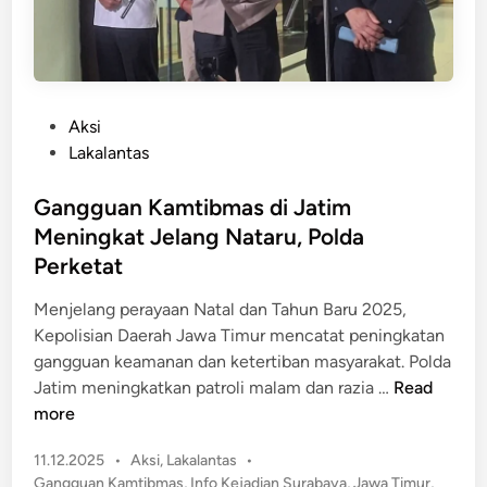
B
t
e
a
r
h
u
a
j
P
Aksi
n
u
o
Lakalantas
k
n
s
a
g
t
Gangguan Kamtibmas di Jatim
n
D
e
P
Meningkat Jelang Nataru, Polda
u
d
e
Perketat
k
i
r
a
n
Menjelang perayaan Natal dan Tahun Baru 2025,
h
,
Kepolisian Daerah Jawa Timur mencatat peningkatan
i
2
gangguan keamanan dan ketertiban masyarakat. Polda
a
S
G
Jatim meningkatkan patroli malam dan razia …
Read
s
i
a
more
a
s
n
n
w
P
11.12.2025
•
Aksi
,
Lakalantas
•
g
a
o
Gangguan Kamtibmas
,
Info Kejadian Surabaya
,
Jawa Timur
,