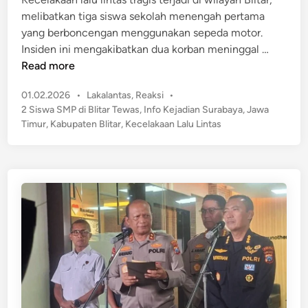
i
u
melibatkan tiga siswa sekolah menengah pertama
n
r
yang berboncengan menggunakan sepeda motor.
u
B
Insiden ini mengakibatkan dua korban meninggal …
a
o
Read more
n
n
T
P
01.02.2026
•
Lakalantas
,
Reaksi
•
c
e
o
2 Siswa SMP di Blitar Tewas
,
Info Kejadian Surabaya
,
Jawa
e
s
r
Timur
,
Kabupaten Blitar
,
Kecelakaan Lalu Lintas
n
t
l
g
e
u
a
d
k
n
i
a
n
B
S
e
a
r
a
t
t
i
P
g
e
a
r