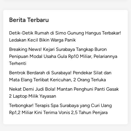
n
a
B
r
a
Berita Terbaru
u
r
,
a
Detik-Detik Rumah di Simo Gunung Hangus Terbakar!
P
n
Ledakan Kecil Bikin Warga Panik
o
g
l
Breaking News! Kejari Surabaya Tangkap Buron
A
d
Penipuan Modal Usaha Gula Rp10 Miliar, Pelariannya
n
a
Terhenti
t
P
i
Bentrok Berdarah di Surabaya! Pendekar Silat dan
e
k
Mata Elang Terlibat Kericuhan, 2 Orang Terluka
r
d
Nekat Demi Judi Bola! Mantan Penghuni Panti Gasak
k
i
2 Laptop Milik Yayasan
e
M
t
Terbongkar! Terapis Spa Surabaya yang Curi Uang
u
a
Rp1,2 Miliar Kini Terima Vonis 2,5 Tahun Penjara
s
t
e
u