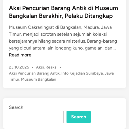
s
m
t
Aksi Pencurian Barang Antik di Museum
M
e
Bangkalan Berakhir, Pelaku Ditangkap
e
d
n
Museum Cakraningrat di Bangkalan, Madura, Jawa
i
i
Timur, menjadi sorotan setelah sejumlah koleksi
n
n
bersejarahnya hilang secara misterius. Barang-barang
g
A
yang dicuri antara lain lonceng kuno, gamelan, dan …
k
k
Read more
a
s
t
P
23.10.2025
•
Aksi
,
Reaksi
•
i
J
o
Aksi Pencurian Barang Antik
,
Info Kejadian Surabaya
,
Jawa
P
s
e
Timur
,
Museum Bangkalan
e
t
l
n
e
a
c
d
n
u
i
g
Search
n
r
N
Search
i
a
a
t