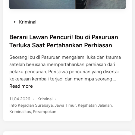
P
Kriminal
o
s
Berani Lawan Pencuri! Ibu di Pasuruan
t
Terluka Saat Pertahankan Perhiasan
e
Seorang ibu di Pasuruan mengalami luka dan trauma
d
setelah berusaha mempertahankan perhiasan dari
i
pelaku pencurian. Peristiwa pencurian yang disertai
n
B
kekerasan kembali terjadi dan menimpa seorang …
e
Read more
r
P
11.04.2026
•
Kriminal
•
a
o
Info Kejadian Surabaya
,
Jawa Timur
,
Kejahatan Jalanan
,
n
s
Kriminalitas
,
Perampokan
i
t
L
e
a
d