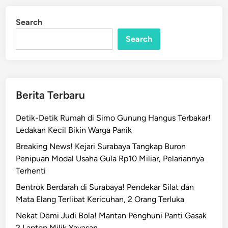
a
d
r
i
Search
n
g
o
Search
V
e
r
i
Berita Terbaru
z
o
Detik-Detik Rumah di Simo Gunung Hangus Terbakar!
n
Ledakan Kecil Bikin Warga Panik
T
Breaking News! Kejari Surabaya Tangkap Buron
e
Penipuan Modal Usaha Gula Rp10 Miliar, Pelariannya
r
Terhenti
b
a
Bentrok Berdarah di Surabaya! Pendekar Silat dan
k
Mata Elang Terlibat Kericuhan, 2 Orang Terluka
a
Nekat Demi Judi Bola! Mantan Penghuni Panti Gasak
r
2 Laptop Milik Yayasan