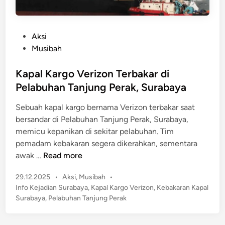
P
Aksi
o
Musibah
s
t
Kapal Kargo Verizon Terbakar di
e
Pelabuhan Tanjung Perak, Surabaya
d
Sebuah kapal kargo bernama Verizon terbakar saat
i
bersandar di Pelabuhan Tanjung Perak, Surabaya,
n
memicu kepanikan di sekitar pelabuhan. Tim
pemadam kebakaran segera dikerahkan, sementara
K
awak …
Read more
a
P
29.12.2025
•
Aksi
,
Musibah
•
p
o
Info Kejadian Surabaya
,
Kapal Kargo Verizon
,
Kebakaran Kapal
a
s
Surabaya
,
Pelabuhan Tanjung Perak
l
t
K
e