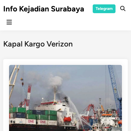
Skip
Info Kejadian Surabaya
Telegram
to
Ope
Sear
content
Main
Menu
Kapal Kargo Verizon