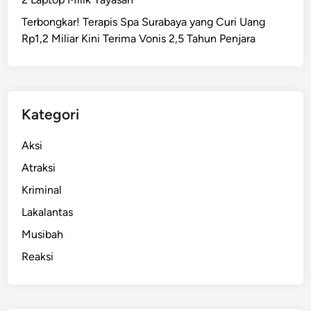
d
Terbongkar! Terapis Spa Surabaya yang Curi Uang
i
Rp1,2 Miliar Kini Terima Vonis 2,5 Tahun Penjara
P
e
l
a
b
Kategori
u
h
Aksi
a
Atraksi
n
Kriminal
T
a
Lakalantas
n
Musibah
j
Reaksi
u
n
g
P