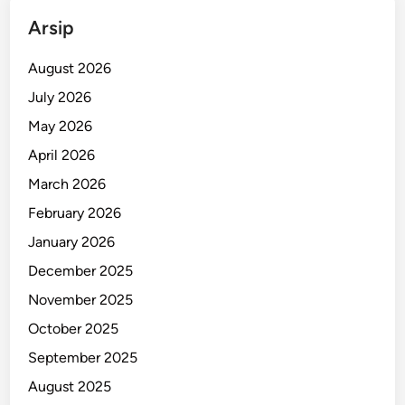
e
Arsip
r
a
August 2026
k
July 2026
,
May 2026
S
u
April 2026
r
March 2026
a
February 2026
b
a
January 2026
y
December 2025
a
November 2025
October 2025
September 2025
August 2025