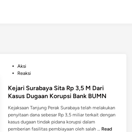
P
Aksi
o
Reaksi
s
t
Kejari Surabaya Sita Rp 3,5 M Dari
e
Kasus Dugaan Korupsi Bank BUMN
d
Kejaksaan Tanjung Perak Surabaya telah melakukan
i
penyitaan dana sebesar Rp 3,5 miliar terkait dengan
n
kasus dugaan tindak pidana korupsi dalam
K
pemberian fasilitas pembiayaan oleh salah …
Read