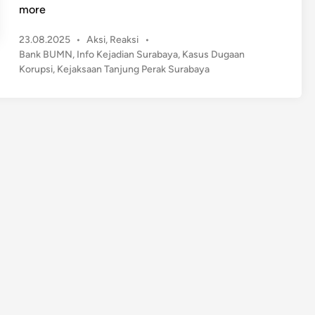
e
more
j
P
23.08.2025
•
Aksi
,
Reaksi
•
a
o
Bank BUMN
,
Info Kejadian Surabaya
,
Kasus Dugaan
r
s
Korupsi
,
Kejaksaan Tanjung Perak Surabaya
i
t
S
e
u
d
r
i
n
a
b
a
y
a
S
i
t
a
R
p