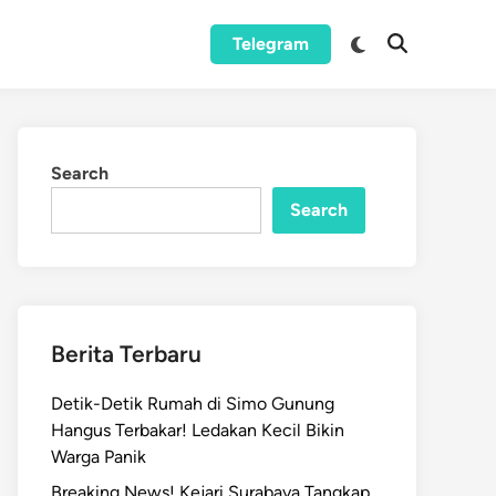
Switch
Telegram
Open
to
Search
dark
mode
Search
Search
Berita Terbaru
Detik-Detik Rumah di Simo Gunung
Hangus Terbakar! Ledakan Kecil Bikin
Warga Panik
Breaking News! Kejari Surabaya Tangkap