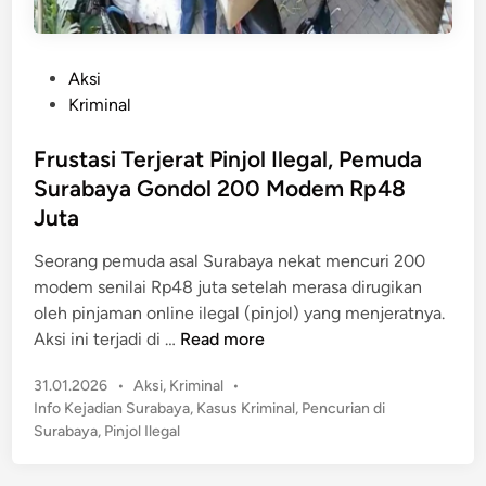
P
Aksi
o
Kriminal
s
t
Frustasi Terjerat Pinjol Ilegal, Pemuda
e
Surabaya Gondol 200 Modem Rp48
d
Juta
i
n
Seorang pemuda asal Surabaya nekat mencuri 200
modem senilai Rp48 juta setelah merasa dirugikan
oleh pinjaman online ilegal (pinjol) yang menjeratnya.
F
Aksi ini terjadi di …
Read more
r
P
31.01.2026
•
Aksi
,
Kriminal
•
u
o
Info Kejadian Surabaya
,
Kasus Kriminal
,
Pencurian di
s
s
Surabaya
,
Pinjol Ilegal
t
t
a
e