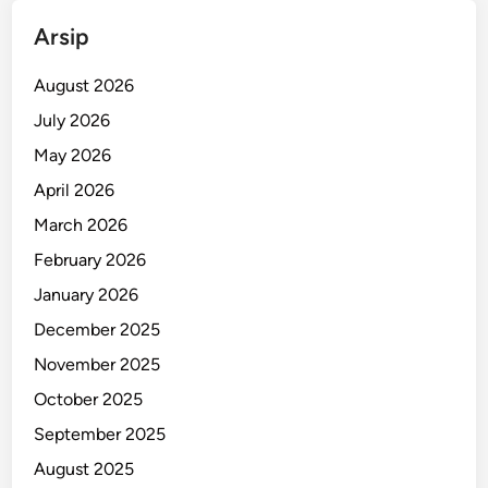
o
Arsip
n
d
August 2026
o
July 2026
l
May 2026
2
0
April 2026
0
March 2026
M
February 2026
o
d
January 2026
e
December 2025
m
November 2025
R
p
October 2025
4
September 2025
8
August 2025
J