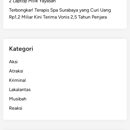
2 Laptop Milik Yayasan
g
Terbongkar! Terapis Spa Surabaya yang Curi Uang
a
Rp1,2 Miliar Kini Terima Vonis 2,5 Tahun Penjara
l
,
P
e
m
Kategori
u
d
Aksi
a
Atraksi
S
Kriminal
u
r
Lakalantas
a
Musibah
b
Reaksi
a
y
a
G