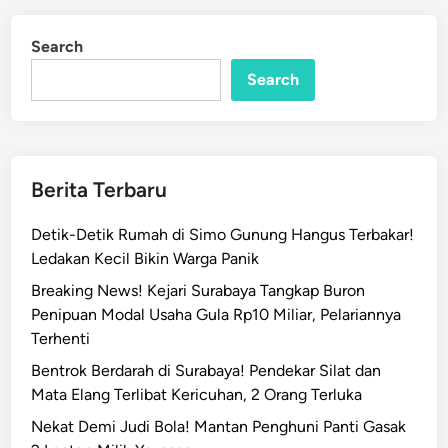
s
d
i
i
Search
n
T
e
Search
r
j
e
r
Berita Terbaru
a
t
Detik-Detik Rumah di Simo Gunung Hangus Terbakar!
P
Ledakan Kecil Bikin Warga Panik
i
Breaking News! Kejari Surabaya Tangkap Buron
n
Penipuan Modal Usaha Gula Rp10 Miliar, Pelariannya
j
Terhenti
o
l
Bentrok Berdarah di Surabaya! Pendekar Silat dan
I
Mata Elang Terlibat Kericuhan, 2 Orang Terluka
l
Nekat Demi Judi Bola! Mantan Penghuni Panti Gasak
e