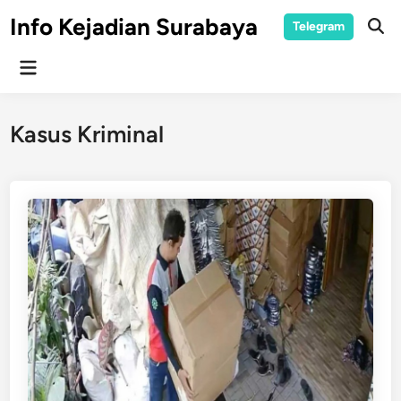
Skip
Info Kejadian Surabaya
Telegram
to
Ope
Sear
content
Main
Menu
Kasus Kriminal