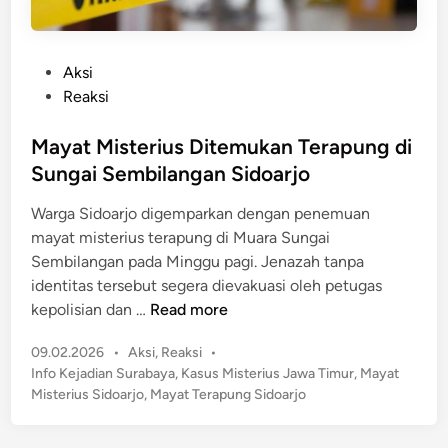
P
Aksi
o
Reaksi
s
t
Mayat Misterius Ditemukan Terapung di
e
Sungai Sembilangan Sidoarjo
d
Warga Sidoarjo digemparkan dengan penemuan
i
mayat misterius terapung di Muara Sungai
n
Sembilangan pada Minggu pagi. Jenazah tanpa
identitas tersebut segera dievakuasi oleh petugas
M
kepolisian dan …
Read more
a
P
09.02.2026
•
Aksi
,
Reaksi
•
y
o
Info Kejadian Surabaya
,
Kasus Misterius Jawa Timur
,
Mayat
a
s
Misterius Sidoarjo
,
Mayat Terapung Sidoarjo
t
t
M
e