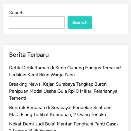
i
d
s
i
Search
n
t
e
Search
r
i
u
s
Berita Terbaru
D
i
Detik-Detik Rumah di Simo Gunung Hangus Terbakar!
t
Ledakan Kecil Bikin Warga Panik
e
Breaking News! Kejari Surabaya Tangkap Buron
m
Penipuan Modal Usaha Gula Rp10 Miliar, Pelariannya
u
Terhenti
k
a
Bentrok Berdarah di Surabaya! Pendekar Silat dan
n
Mata Elang Terlibat Kericuhan, 2 Orang Terluka
T
Nekat Demi Judi Bola! Mantan Penghuni Panti Gasak
e
2 Laptop Milik Yayasan