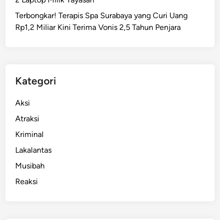
r
Terbongkar! Terapis Spa Surabaya yang Curi Uang
a
Rp1,2 Miliar Kini Terima Vonis 2,5 Tahun Penjara
p
u
n
g
d
Kategori
i
S
Aksi
u
Atraksi
n
Kriminal
g
a
Lakalantas
i
Musibah
S
Reaksi
e
m
b
i