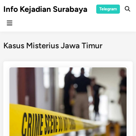
Skip
Info Kejadian Surabaya
Telegram
to
Ope
Sear
content
Main
Menu
Kasus Misterius Jawa Timur