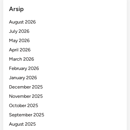
l
Arsip
a
n
August 2026
g
July 2026
a
May 2026
n
S
April 2026
i
March 2026
d
February 2026
o
a
January 2026
r
December 2025
j
November 2025
o
October 2025
September 2025
August 2025