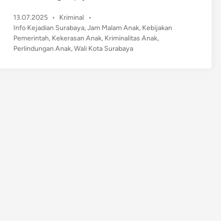
u
P
13.07.2025
•
Kriminal
•
r
o
Info Kejadian Surabaya
,
Jam Malam Anak
,
Kebijakan
a
s
Pemerintah
,
Kekerasan Anak
,
Kriminalitas Anak
,
b
t
Perlindungan Anak
,
Wali Kota Surabaya
a
e
y
d
a
i
n
T
e
r
a
p
k
a
n
J
a
m
M