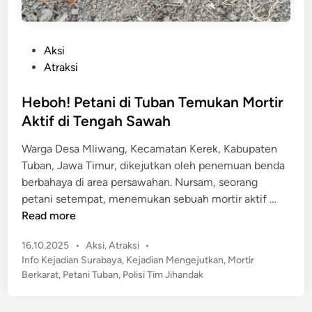
P
Aksi
o
Atraksi
s
t
Heboh! Petani di Tuban Temukan Mortir
e
Aktif di Tengah Sawah
d
Warga Desa Mliwang, Kecamatan Kerek, Kabupaten
i
Tuban, Jawa Timur, dikejutkan oleh penemuan benda
n
berbahaya di area persawahan. Nursam, seorang
H
petani setempat, menemukan sebuah mortir aktif …
e
Read more
b
P
16.10.2025
•
Aksi
,
Atraksi
•
o
o
Info Kejadian Surabaya
,
Kejadian Mengejutkan
,
Mortir
h
s
Berkarat
,
Petani Tuban
,
Polisi Tim Jihandak
!
t
P
e