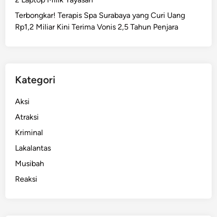
M
Terbongkar! Terapis Spa Surabaya yang Curi Uang
o
Rp1,2 Miliar Kini Terima Vonis 2,5 Tahun Penjara
r
t
i
r
A
Kategori
k
t
Aksi
i
Atraksi
f
Kriminal
d
i
Lakalantas
T
Musibah
e
Reaksi
n
g
a
h