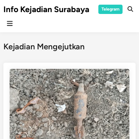
Skip
Info Kejadian Surabaya
Telegram
to
Ope
Sear
content
Main
Menu
Kejadian Mengejutkan