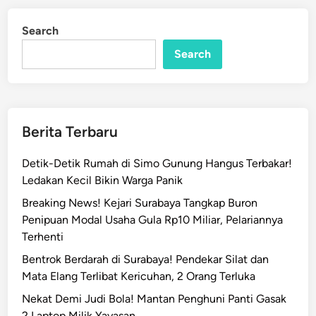
e
d
t
i
Search
n
a
Search
n
i
d
i
T
Berita Terbaru
u
b
Detik-Detik Rumah di Simo Gunung Hangus Terbakar!
a
Ledakan Kecil Bikin Warga Panik
n
Breaking News! Kejari Surabaya Tangkap Buron
T
Penipuan Modal Usaha Gula Rp10 Miliar, Pelariannya
e
Terhenti
m
u
Bentrok Berdarah di Surabaya! Pendekar Silat dan
k
Mata Elang Terlibat Kericuhan, 2 Orang Terluka
a
Nekat Demi Judi Bola! Mantan Penghuni Panti Gasak
n
2 Laptop Milik Yayasan