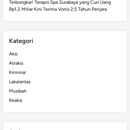
Terbongkar! Terapis Spa Surabaya yang Curi Uang
e
Rp1,2 Miliar Kini Terima Vonis 2,5 Tahun Penjara
r
M
e
r
i
Kategori
a
h
Aksi
k
Atraksi
a
Kriminal
n
H
Lakalantas
U
Musibah
T
Reaksi
k
e
-
8
0