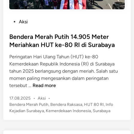
P
Aksi
o
s
Bendera Merah Putih 14.905 Meter
t
Meriahkan HUT ke-80 RI di Surabaya
e
Peringatan Hari Ulang Tahun (HUT) ke-80
d
Kemerdekaan Republik Indonesia (RI) di Surabaya
i
tahun 2025 berlangsung dengan meriah. Salah satu
n
momen paling mengesankan dalam peringatan
B
tersebut …
Read more
e
P
17.08.2025
•
Aksi
•
n
o
Bendera Merah Putih
,
Bendera Raksasa
,
HUT 80 RI
,
Info
d
s
Kejadian Surabaya
,
Kemerdekaan Indonesia
,
Surabaya
e
t
r
e
a
d