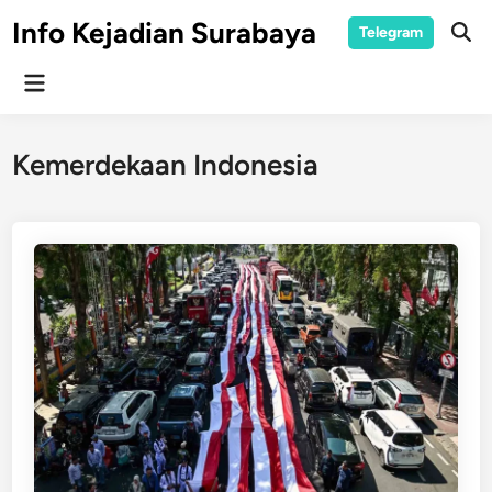
Skip
Info Kejadian Surabaya
Telegram
to
Ope
Sear
content
Main
Menu
Kemerdekaan Indonesia