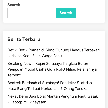
M
i
Search
n
e
r
Search
a
h
P
u
Berita Terbaru
t
i
Detik-Detik Rumah di Simo Gunung Hangus Terbakar!
h
Ledakan Kecil Bikin Warga Panik
1
Breaking News! Kejari Surabaya Tangkap Buron
4
Penipuan Modal Usaha Gula Rp10 Miliar, Pelariannya
.
Terhenti
9
0
Bentrok Berdarah di Surabaya! Pendekar Silat dan
5
Mata Elang Terlibat Kericuhan, 2 Orang Terluka
M
Nekat Demi Judi Bola! Mantan Penghuni Panti Gasak
e
2 Laptop Milik Yayasan
t