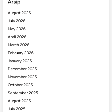
Arsip
R
I
August 2026
d
July 2026
i
May 2026
S
u
April 2026
r
March 2026
a
February 2026
b
a
January 2026
y
December 2025
a
November 2025
October 2025
September 2025
August 2025
July 2025