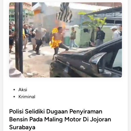
n
i
n
g
k
a
!
P
e
r
a
n
g
k
a
P
Aksi
t
o
Kriminal
T
s
r
t
Polisi Selidiki Dugaan Penyiraman
a
e
Bensin Pada Maling Motor Di Jojoran
f
d
Surabaya
f