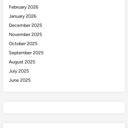
i
February 2026
J
o
January 2026
j
December 2025
o
November 2025
r
a
October 2025
n
September 2025
S
August 2025
u
r
July 2025
a
June 2025
b
a
y
a