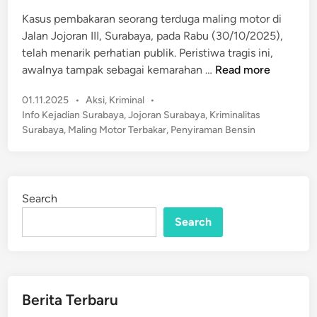
i
i
n
Kasus pembakaran seorang terduga maling motor di
c
Jalan Jojoran III, Surabaya, pada Rabu (30/10/2025),
L
telah menarik perhatian publik. Peristiwa tragis ini,
i
P
awalnya tampak sebagai kemarahan …
Read more
g
o
h
P
01.11.2025
•
Aksi
,
Kriminal
•
l
t
o
Info Kejadian Surabaya
,
Jojoran Surabaya
,
Kriminalitas
i
d
s
Surabaya
,
Maling Motor Terbakar
,
Penyiraman Bensin
s
t
i
i
e
P
S
d
e
e
i
g
Search
n
l
i
Search
i
r
d
i
i
a
k
n
i
Berita Terbaru
S
D
u