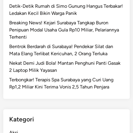
u
Detik-Detik Rumah di Simo Gunung Hangus Terbakar!
r
g
Ledakan Kecil Bikin Warga Panik
a
a
b
Breaking News! Kejari Surabaya Tangkap Buron
a
a
Penipuan Modal Usaha Gula Rp10 Miliar, Pelariannya
n
y
Terhenti
P
a
e
Bentrok Berdarah di Surabaya! Pendekar Silat dan
H
n
Mata Elang Terlibat Kericuhan, 2 Orang Terluka
i
y
Nekat Demi Judi Bola! Mantan Penghuni Panti Gasak
l
i
2 Laptop Milik Yayasan
a
r
n
Terbongkar! Terapis Spa Surabaya yang Curi Uang
a
g
Rp1,2 Miliar Kini Terima Vonis 2,5 Tahun Penjara
m
D
a
i
n
c
B
u
e
Kategori
r
n
i
s
Aksi