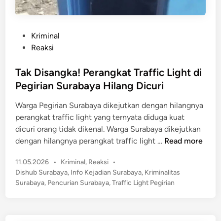
P
Kriminal
o
Reaksi
s
t
Tak Disangka! Perangkat Traffic Light di
e
Pegirian Surabaya Hilang Dicuri
d
Warga Pegirian Surabaya dikejutkan dengan hilangnya
i
perangkat traffic light yang ternyata diduga kuat
n
dicuri orang tidak dikenal. Warga Surabaya dikejutkan
T
dengan hilangnya perangkat traffic light …
Read more
a
P
11.05.2026
•
Kriminal
,
Reaksi
•
k
o
Dishub Surabaya
,
Info Kejadian Surabaya
,
Kriminalitas
D
s
Surabaya
,
Pencurian Surabaya
,
Traffic Light Pegirian
i
t
s
e
a
d