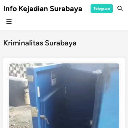
Skip
Info Kejadian Surabaya
Telegram
to
Ope
Sear
content
Main
Menu
Kriminalitas Surabaya