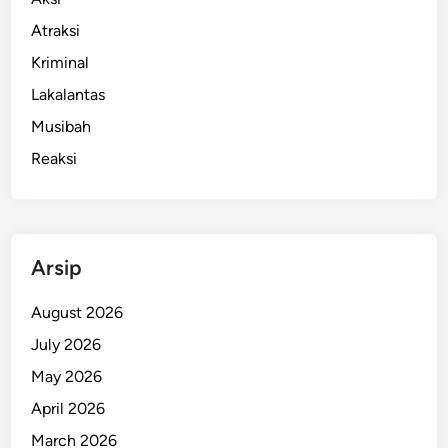
i
Atraksi
n
Kriminal
P
a
Lakalantas
d
Musibah
a
Reaksi
M
a
l
i
n
Arsip
g
M
August 2026
o
July 2026
t
May 2026
o
r
April 2026
D
March 2026