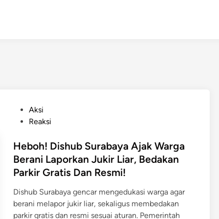
P
Aksi
o
Reaksi
s
t
Heboh! Dishub Surabaya Ajak Warga
e
Berani Laporkan Jukir Liar, Bedakan
d
Parkir Gratis Dan Resmi!
i
n
Dishub Surabaya gencar mengedukasi warga agar
berani melapor jukir liar, sekaligus membedakan
parkir gratis dan resmi sesuai aturan. Pemerintah