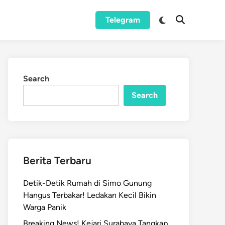
Switch
Telegram
Open
to
Search
dark
mode
Search
Search
Berita Terbaru
Detik-Detik Rumah di Simo Gunung
Hangus Terbakar! Ledakan Kecil Bikin
Warga Panik
Breaking News! Kejari Surabaya Tangkap