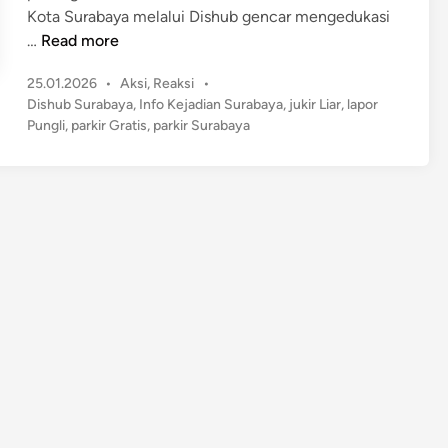
Kota Surabaya melalui Dishub gencar mengedukasi
H
…
Read more
e
P
25.01.2026
•
Aksi
,
Reaksi
•
b
o
Dishub Surabaya
,
Info Kejadian Surabaya
,
jukir Liar
,
lapor
o
s
Pungli
,
parkir Gratis
,
parkir Surabaya
h
t
!
e
D
d
i
i
n
s
h
u
b
S
u
r
a
b
a