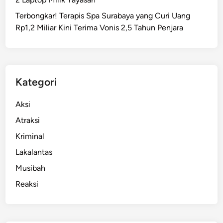
u
Terbongkar! Terapis Spa Surabaya yang Curi Uang
M
Rp1,2 Miliar Kini Terima Vonis 2,5 Tahun Penjara
a
n
g
r
o
Kategori
v
e
Aksi
D
Atraksi
i
Kriminal
t
a
Lakalantas
n
Musibah
a
Reaksi
m
U
n
t