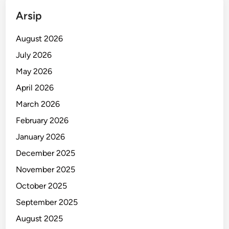
u
Arsip
k
P
August 2026
u
July 2026
l
May 2026
i
h
April 2026
k
March 2026
a
February 2026
n
January 2026
December 2025
November 2025
October 2025
September 2025
August 2025