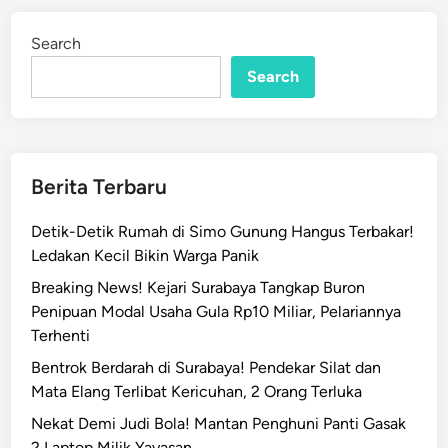
a
d
t
i
Search
n
T
Search
P
S
S
u
r
Berita Terbaru
a
b
Detik-Detik Rumah di Simo Gunung Hangus Terbakar!
a
Ledakan Kecil Bikin Warga Panik
y
Breaking News! Kejari Surabaya Tangkap Buron
a
Penipuan Modal Usaha Gula Rp10 Miliar, Pelariannya
,
Terhenti
1
0
Bentrok Berdarah di Surabaya! Pendekar Silat dan
R
Mata Elang Terlibat Kericuhan, 2 Orang Terluka
i
Nekat Demi Judi Bola! Mantan Penghuni Panti Gasak
b
2 Laptop Milik Yayasan