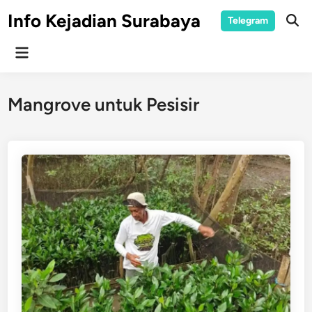
Skip
Info Kejadian Surabaya
Telegram
to
Ope
Sear
content
Main
Menu
Mangrove untuk Pesisir