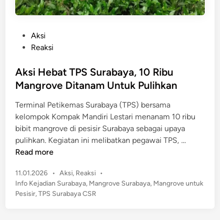
P
Aksi
o
Reaksi
s
t
Aksi Hebat TPS Surabaya, 10 Ribu
e
Mangrove Ditanam Untuk Pulihkan
d
Terminal Petikemas Surabaya (TPS) bersama
i
kelompok Kompak Mandiri Lestari menanam 10 ribu
n
bibit mangrove di pesisir Surabaya sebagai upaya
A
pulihkan. Kegiatan ini melibatkan pegawai TPS, …
k
Read more
s
P
11.01.2026
•
Aksi
,
Reaksi
•
i
o
Info Kejadian Surabaya
,
Mangrove Surabaya
,
Mangrove untuk
H
s
Pesisir
,
TPS Surabaya CSR
e
t
b
e