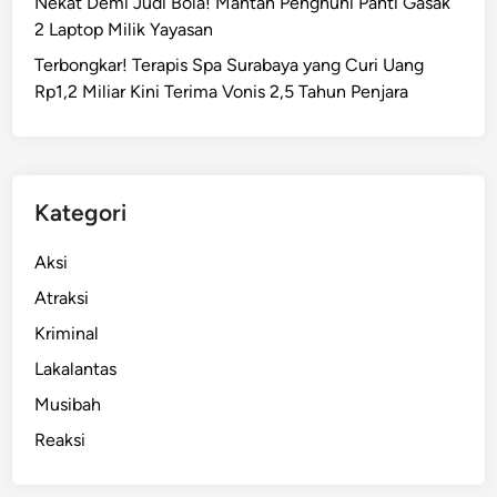
Nekat Demi Judi Bola! Mantan Penghuni Panti Gasak
t
2 Laptop Milik Yayasan
u
Terbongkar! Terapis Spa Surabaya yang Curi Uang
k
Rp1,2 Miliar Kini Terima Vonis 2,5 Tahun Penjara
S
e
l
i
d
Kategori
i
k
Aksi
i
Atraksi
K
Kriminal
a
s
Lakalantas
u
Musibah
s
Reaksi
P
e
n