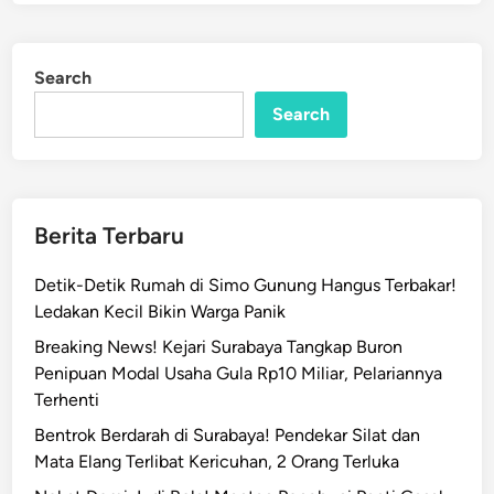
a
e
n
d
J
i
Search
n
a
Search
k
s
a
T
u
Berita Terbaru
r
u
Detik-Detik Rumah di Simo Gunung Hangus Terbakar!
n
Ledakan Kecil Bikin Warga Panik
k
Breaking News! Kejari Surabaya Tangkap Buron
e
Penipuan Modal Usaha Gula Rp10 Miliar, Pelariannya
T
Terhenti
K
P
Bentrok Berdarah di Surabaya! Pendekar Silat dan
U
Mata Elang Terlibat Kericuhan, 2 Orang Terluka
n