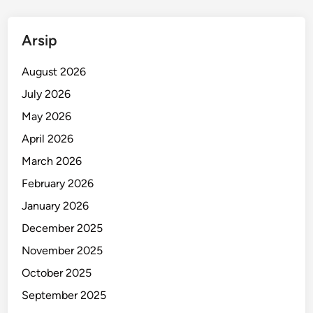
c
a
Arsip
b
u
August 2026
l
July 2026
a
May 2026
n
d
April 2026
i
March 2026
P
February 2026
a
n
January 2026
t
December 2025
i
November 2025
S
u
October 2025
r
September 2025
a