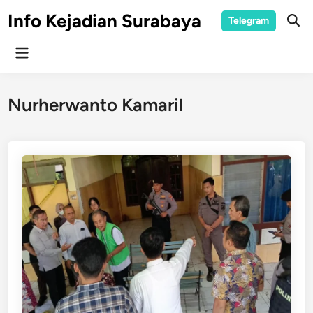
Skip
Info Kejadian Surabaya
Telegram
to
Ope
Sear
content
Main
Menu
Nurherwanto Kamaril