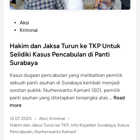
P
Aksi
o
Kriminal
s
t
Hakim dan Jaksa Turun ke TKP Untuk
e
Selidiki Kasus Pencabulan di Panti
d
Surabaya
i
n
Kasus dugaan pencabulan yang melibatkan pemilik
sebuah panti asuhan di Surabaya kembali menjadi
sorotan publik. Nurherwanto Kamaril (60), pemilik
H
panti asuhan yang ditetapkan tersangka atas …
Read
a
more
k
P
12.07.2025
•
Aksi
,
Kriminal
•
i
o
Hakim dan Jaksa Turun ke TKP
,
Info Kejadian Surabaya
,
Kasus
m
s
Pencabulan
,
Nurherwanto Kamaril
d
t