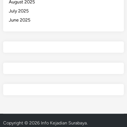
August 2025
b
a
July 2025
y
June 2025
a
Copyright © 2026
Info Kejadian Surabaya
.