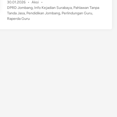
P
30.01.2026
•
Aksi
•
n
o
DPRD Jombang
,
Info Kejadian Surabaya
,
Pahlawan Tanpa
d
s
Tanda Jasa
,
Pendidikan Jombang
,
Perlindungan Guru
,
u
t
Raperda Guru
n
e
g
d
i
i
n
G
u
r
u
!
D
P
R
D
J
o
m
b