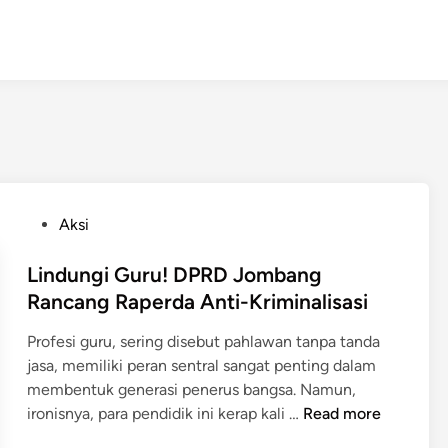
P
Aksi
o
s
Lindungi Guru! DPRD Jombang
t
Rancang Raperda Anti-Kriminalisasi
e
Profesi guru, sering disebut pahlawan tanpa tanda
d
jasa, memiliki peran sentral sangat penting dalam
i
membentuk generasi penerus bangsa. Namun,
n
L
ironisnya, para pendidik ini kerap kali …
Read more
i