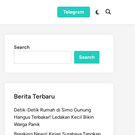
Switch
Telegram
Open
to
Search
dark
mode
Search
Search
Berita Terbaru
Detik-Detik Rumah di Simo Gunung
Hangus Terbakar! Ledakan Kecil Bikin
Warga Panik
Breaking News! Kejari Surabaya Tangkap