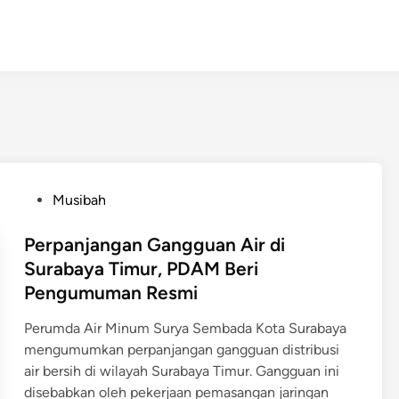
P
Musibah
o
s
Perpanjangan Gangguan Air di
t
Surabaya Timur, PDAM Beri
e
Pengumuman Resmi
d
i
Perumda Air Minum Surya Sembada Kota Surabaya
n
mengumumkan perpanjangan gangguan distribusi
air bersih di wilayah Surabaya Timur. Gangguan ini
disebabkan oleh pekerjaan pemasangan jaringan