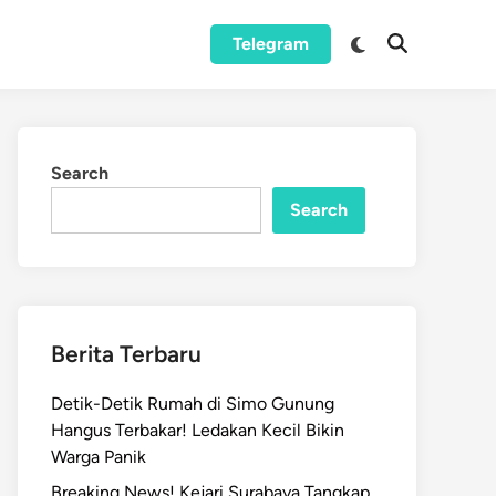
Switch
Telegram
Open
to
Search
dark
mode
Search
Search
Berita Terbaru
Detik-Detik Rumah di Simo Gunung
Hangus Terbakar! Ledakan Kecil Bikin
Warga Panik
Breaking News! Kejari Surabaya Tangkap