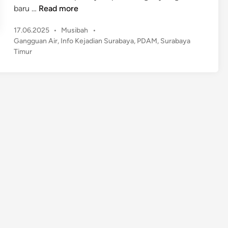
P
baru …
Read more
e
P
17.06.2025
•
Musibah
•
r
o
Gangguan Air
,
Info Kejadian Surabaya
,
PDAM
,
Surabaya
p
s
Timur
a
t
n
e
j
d
a
i
n
n
g
a
n
G
a
n
g
g
u
a