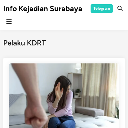
Skip
Info Kejadian Surabaya
Telegram
to
Ope
Sear
content
Main
Menu
Pelaku KDRT