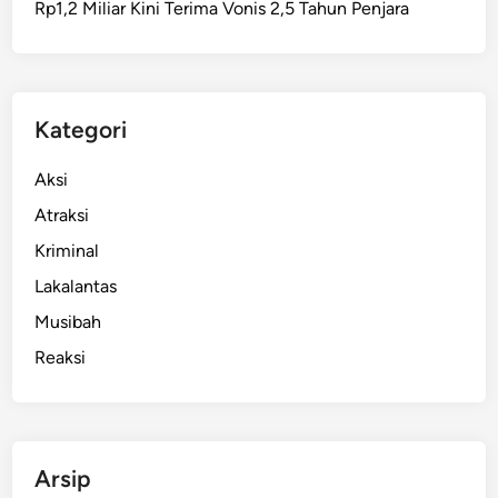
Rp1,2 Miliar Kini Terima Vonis 2,5 Tahun Penjara
s
t
r
i
d
Kategori
i
S
Aksi
u
Atraksi
r
Kriminal
a
b
Lakalantas
a
Musibah
y
Reaksi
a
D
i
t
a
Arsip
h