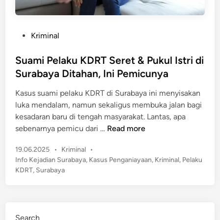
P
Kriminal
o
s
Suami Pelaku KDRT Seret & Pukul Istri di
t
Surabaya Ditahan, Ini Pemicunya
e
Kasus suami pelaku KDRT di Surabaya ini menyisakan
d
luka mendalam, namun sekaligus membuka jalan bagi
i
kesadaran baru di tengah masyarakat. Lantas, apa
n
S
sebenarnya pemicu dari …
Read more
u
P
19.06.2025
•
Kriminal
•
a
o
Info Kejadian Surabaya
,
Kasus Penganiayaan
,
Kriminal
,
Pelaku
m
s
KDRT
,
Surabaya
i
t
P
e
e
d
l
i
Search