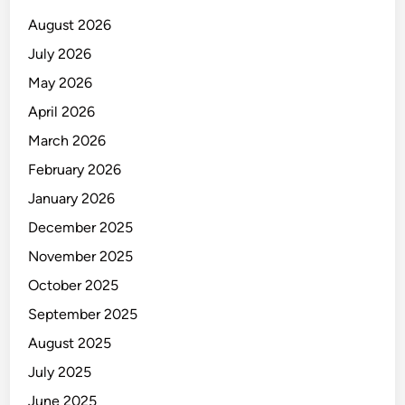
a
August 2026
n
July 2026
,
May 2026
I
n
April 2026
i
March 2026
P
February 2026
e
m
January 2026
i
December 2025
c
November 2025
u
n
October 2025
y
September 2025
a
August 2025
July 2025
June 2025