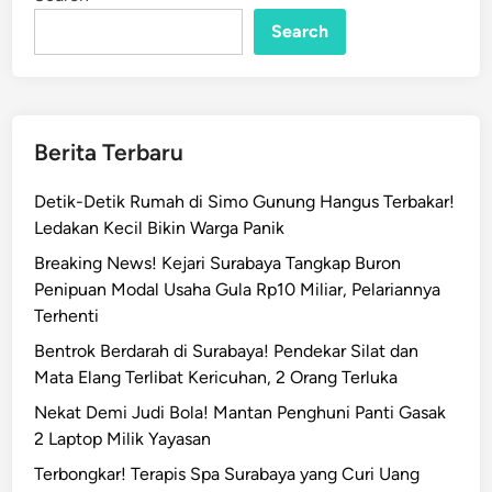
n
a
k
Search
u
K
D
R
Berita Terbaru
T
S
Detik-Detik Rumah di Simo Gunung Hangus Terbakar!
e
Ledakan Kecil Bikin Warga Panik
r
Breaking News! Kejari Surabaya Tangkap Buron
e
Penipuan Modal Usaha Gula Rp10 Miliar, Pelariannya
t
Terhenti
&
P
Bentrok Berdarah di Surabaya! Pendekar Silat dan
u
Mata Elang Terlibat Kericuhan, 2 Orang Terluka
k
Nekat Demi Judi Bola! Mantan Penghuni Panti Gasak
u
2 Laptop Milik Yayasan
l
Terbongkar! Terapis Spa Surabaya yang Curi Uang
I