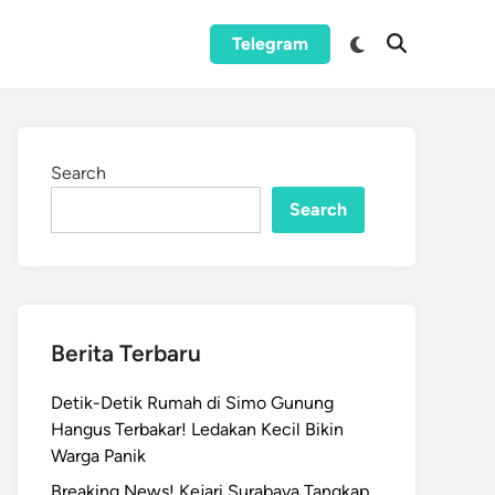
Switch
Telegram
Open
to
Search
dark
mode
Search
Search
Berita Terbaru
Detik-Detik Rumah di Simo Gunung
Hangus Terbakar! Ledakan Kecil Bikin
Warga Panik
Breaking News! Kejari Surabaya Tangkap