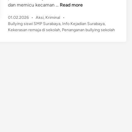
S
dan memicu kecaman …
Read more
i
P
01.02.2026
•
Aksi
,
Kriminal
•
s
o
Bullying siswi SMP Surabaya
,
Info Kejadian Surabaya
,
w
s
Kekerasan remaja di sekolah
,
Penanganan bullying sekolah
i
t
S
e
M
d
P
i
n
S
u
r
a
b
a
y
a
J
a
d