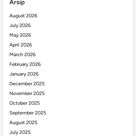
Arsip
a
r
August 2026
F
July 2026
a
May 2026
k
t
April 2026
a
March 2026
M
February 2026
e
n
January 2026
g
December 2025
e
November 2025
j
u
October 2025
t
September 2025
k
August 2025
a
n
July 2025