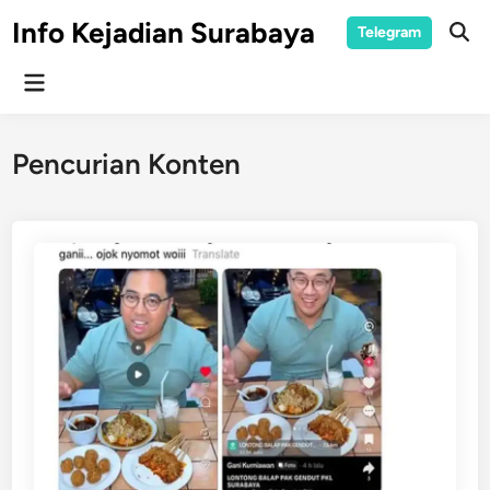
Skip
Info Kejadian Surabaya
Telegram
to
Ope
Sear
content
Main
Menu
Pencurian Konten