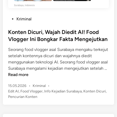
P
Kriminal
o
s
Konten Dicuri, Wajah Diedit AI! Food
t
Vlogger Ini Bongkar Fakta Mengejutkan
e
Seorang food vlogger asal Surabaya mengaku terkejut
d
setelah kontennya dicuri dan wajahnya diedit
i
menggunakan teknologi AI. Seorang food vlogger asal
n
K
Surabaya mengalami kejadian mengejutkan setelah …
o
Read more
n
P
15.05.2026
•
Kriminal
•
t
o
Edit AI
,
Food Vlogger
,
Info Kejadian Surabaya
,
Konten Dicuri
,
e
s
Pencurian Konten
n
t
D
e
i
d