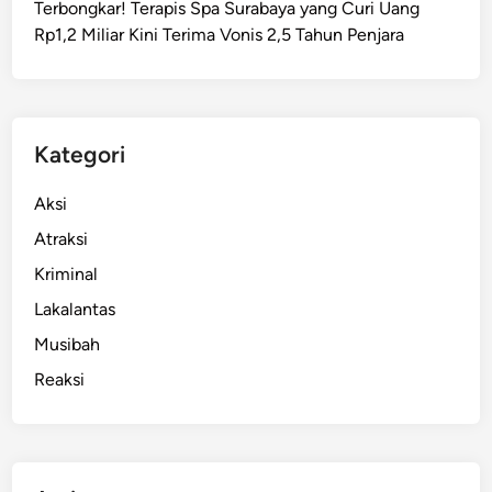
Terbongkar! Terapis Spa Surabaya yang Curi Uang
F
Rp1,2 Miliar Kini Terima Vonis 2,5 Tahun Penjara
o
o
d
V
l
Kategori
o
g
Aksi
g
Atraksi
e
Kriminal
r
I
Lakalantas
n
Musibah
i
Reaksi
B
o
n
g
k