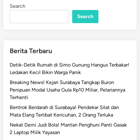
c
i
Search
n
u
Search
r
i
,
W
a
Berita Terbaru
j
a
Detik-Detik Rumah di Simo Gunung Hangus Terbakar!
h
Ledakan Kecil Bikin Warga Panik
D
Breaking News! Kejari Surabaya Tangkap Buron
i
Penipuan Modal Usaha Gula Rp10 Miliar, Pelariannya
e
Terhenti
d
i
Bentrok Berdarah di Surabaya! Pendekar Silat dan
t
Mata Elang Terlibat Kericuhan, 2 Orang Terluka
A
Nekat Demi Judi Bola! Mantan Penghuni Panti Gasak
I
2 Laptop Milik Yayasan
!